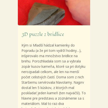
3D puzzle z bridlice
Kým si Mladší hádzal kamienky do
Popradu (a že pri tom vydrží hodiny…),
inšpirovalo ma množstvo bridlice na
brehu. Porozhliadala som sa a vybrala
zopár kusov kameňa, ktoré sa pri dotyku
nerozpadali celkom
, ale len na menší
počet celistvých častí. Doma som z nich
Staršiemu servírovala hlavolamy. Najprv
dostal len 5 kúskov, z ktorých mal
poskladať jeden kameň (ten najväčší). To
hlavne pre predstavu a zoznámenie sa s
materiálom. Mal to raz-dva