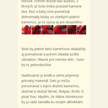
hotové. Potom dostal viac kúskov, z
ktorých už bolo treba postaviť kamene
dva. Nuž a keby sme pomiešali
dohromady kúsky zo všetkých piatich
kameňov, je to výzva aj pre dospelého.
Bolo by pekné tieto kameňové skladačky
aj pomaľovať a potom skladať podľa
obrázkov. Hlavne pre menšie deti – bolo
by to jednoduchšie.
Nadôvažok je bridlica veľmi príjemný
prírodný materiál. Deti ju môžu
porovnávať s inými druhmi kameňov,
skúmať a skúšať lámať, štiepať, droliť, či
písať ňou. Myslím, že Mária Montessori
by ju rada zaradila ku svojim aktivitkám.