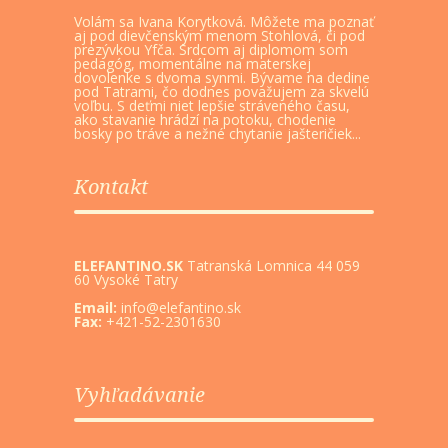
Volám sa Ivana Korytková. Môžete ma poznať
aj pod dievčenským menom Stohlová, či pod
prezývkou Yfča. Srdcom aj diplomom som
pedagóg, momentálne na materskej
dovolenke s dvoma synmi. Bývame na dedine
pod Tatrami, čo dodnes považujem za skvelú
voľbu. S deťmi niet lepšie stráveného času,
ako stavanie hrádzí na potoku, chodenie
bosky po tráve a nežné chytanie jašteričiek...
Kontakt
ELEFANTINO.SK
Tatranská Lomnica 44 059
60 Vysoké Tatry
Email:
info@elefantino.sk
Fax:
+421-52-2301630
Vyhľadávanie