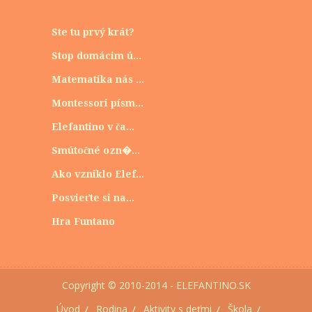
Ste tu prvý krát?
Stop domácim ú...
Matematika nás ...
Montessori písm...
Elefantino v ča...
Smútočné ozn�...
Ako vzniklo Elef...
Posvieťte si na...
Hra Funtano
Copyright © 2010-2014 - ELEFANTINO.SK
Úvod
Rodina
Aktivity s deťmi
Škola