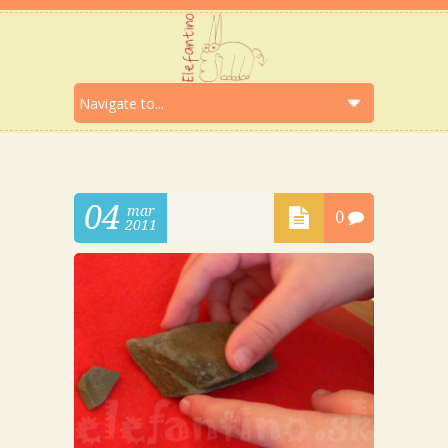
04
mar
0
2011