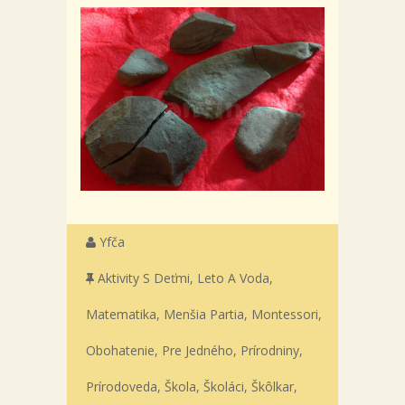
Yfča
Aktivity S Deťmi
,
Leto A Voda
,
Matematika
,
Menšia Partia
,
Montessori
,
Obohatenie
,
Pre Jedného
,
Prírodniny
,
Prírodoveda
,
Škola
,
Školáci
,
Škôlkar
,