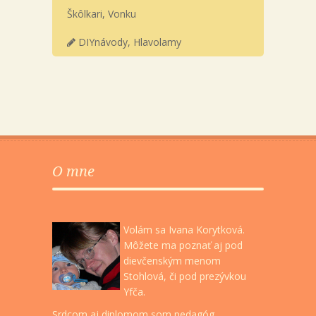
Škôlkari
,
Vonku
DIYnávody
,
Hlavolamy
O mne
Volám sa Ivana Korytková.
Môžete ma poznať aj pod
dievčenským menom
Stohlová, či pod prezývkou
Yfča.
Srdcom aj diplomom som pedagóg,