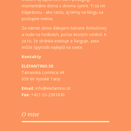
momentálne doma s dvoma synmi. Tí sú mi
inšpiráciou - ako rastú, aj témy na blogu sa
postupne menia.
Za námet slona ďakujem Adriane Bohušovej
a nude na hodinách, počas ktorých vznikol. A
za to, že stránka existuje a funguje, zase
môže Spyrošík najlepší na svete.
Kontakty
ELEFANTINO.SK
Tatranská Lomnica 44
059 60 Vysoké Tatry
Email:
info@elefantino.sk
Fax:
+421-52-2301630
O mne