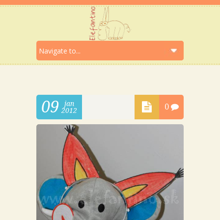
09
jan
0
2012