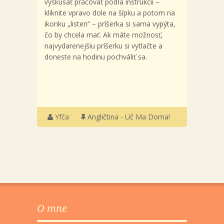
vyskúšať pracovať podľa inštrukcií –
kliknite vpravo dole na šípku a potom na
ikonku „listen“ – príšerka si sama vypýta,
čo by chcela mať. Ak máte možnosť,
najvydarenejšiu príšerku si vytlačte a
doneste na hodinu pochváliť sa.
Yfča
Angličtina - Uč Ma Doma!
O mne