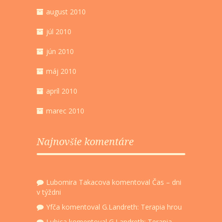
august 2010
júl 2010
jún 2010
máj 2010
apríl 2010
marec 2010
Najnovšie komentáre
Lubomira Takacova
komentoval
Čas – dni
v týždni
Yfča
komentoval
G.Landreth: Terapia hrou
Lubica
komentoval
G.Landreth: Terapia