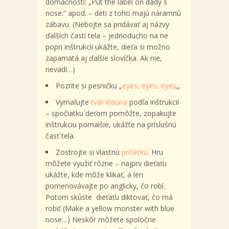
domácnosti: „Put the label on dady´s
nose.“ apod. – deti z toho majú náramnú
zábavu. (Nebojte sa pridávať aj názvy
ďalších častí tela – jednoducho na ne
popri inštrukcii ukážte, dieťa si možno
zapamätá aj ďalšie slovíčka. Ak nie,
nevadí…)
Pozrite si pesničku „
eyes, eyes, eyes
„.
Vymaľujte
tvár klauna
podľa inštrukcií
– spočiatku deťom pomôžte, zopakujte
inštrukciu pomalšie, ukážte na príslušnú
časť tela.
Zostrojte si vlastnú
príšerku
. Hru
môžete využiť rôzne – najprv dieťaťu
ukážte, kde môže klikať, a len
pomenovávajte po anglicky, čo robí.
Potom skúste dieťaťu diktovať, čo má
robiť (Make a yellow monster with blue
nose…) Neskôr môžete spoločne