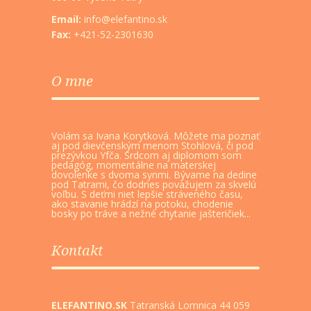
Email:
info@elefantino.sk
Fax:
+421-52-2301630
O mne
Volám sa Ivana Korytková. Môžete ma poznať
aj pod dievčenským menom Stohlová, či pod
prezývkou Yfča. Srdcom aj diplomom som
pedagóg, momentálne na materskej
dovolenke s dvoma synmi. Bývame na dedine
pod Tatrami, čo dodnes považujem za skvelú
voľbu. S deťmi niet lepšie stráveného času,
ako stavanie hrádzí na potoku, chodenie
bosky po tráve a nežné chytanie jašteričiek...
Kontakt
ELEFANTINO.SK
Tatranská Lomnica 44 059