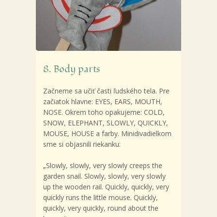
8. Body parts
Začneme sa učiť časti ľudského tela. Pre
začiatok hlavne: EYES, EARS, MOUTH,
NOSE.
Okrem toho opakujeme: COLD,
SNOW, ELEPHANT, SLOWLY, QUICKLY,
MOUSE, HOUSE a farby. Minidivadielkom
sme si objasnili riekanku:
„Slowly, slowly, very slowly creeps the
garden snail. Slowly, slowly, very slowly
up the wooden rail. Quickly, quickly, very
quickly runs the little mouse. Quickly,
quickly, very quickly, round about the