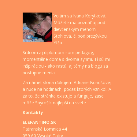
Volám sa Ivana Korytková.
Môžete ma poznať aj pod
dievčenským menom
Stohlová, či pod prezývkou
Yfča.
Srdcom aj diplomom som pedagóg,
momentálne doma s dvoma synmi. Tí sú mi
inšpiráciou - ako rastú, aj témy na blogu sa
postupne menia.
Za námet slona ďakujem Adriane Bohušovej
a nude na hodinách, počas ktorých vznikol. A
za to, že stránka existuje a funguje, zase
môže Spyrošík najlepší na svete.
Kontakty
ELEFANTINO.SK
Tatranská Lomnica 44
059 60 Vysoké Tatry