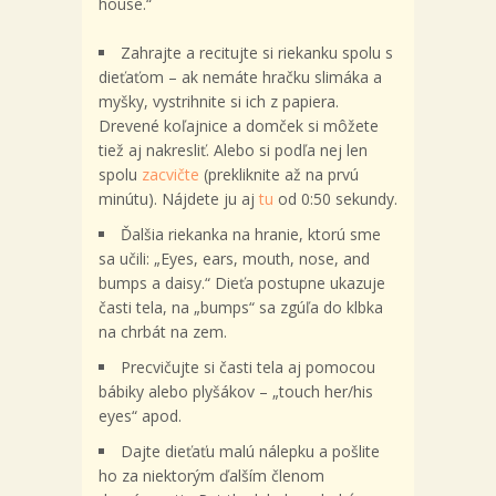
house.“
Zahrajte a recitujte si riekanku spolu s
dieťaťom – ak nemáte hračku slimáka a
myšky, vystrihnite si ich z papiera.
Drevené koľajnice a domček si môžete
tiež aj nakresliť. Alebo si podľa nej len
spolu
zacvičte
(prekliknite až na prvú
minútu). Nájdete ju aj
tu
od 0:50 sekundy.
Ďalšia riekanka na hranie, ktorú sme
sa učili: „Eyes, ears, mouth, nose, and
bumps a daisy.“ Dieťa postupne ukazuje
časti tela, na „bumps“ sa zgúľa do klbka
na chrbát na zem.
Precvičujte si časti tela aj pomocou
bábiky alebo plyšákov – „touch her/his
eyes“ apod.
Dajte dieťaťu malú nálepku a pošlite
ho za niektorým ďalším členom