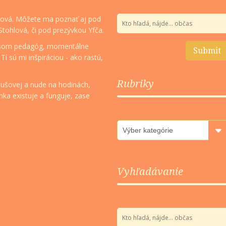
ková. Môžete ma poznať aj pod
ohlová, či pod prezývkou Yfča.
 som pedagóg, momentálne
 sú mi inšpiráciou - ako rastú,
Rubriky
ušovej a nude na hodinách,
ánka existuje a funguje, zase
Rubriky
Vyhľadávanie