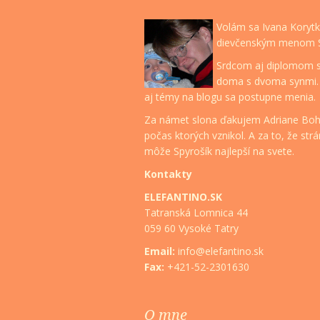
Volám sa Ivana Koryt
dievčenským menom St
Srdcom aj diplomom
doma s dvoma synmi. Tí
aj témy na blogu sa postupne menia.
Za námet slona ďakujem Adriane Boh
počas ktorých vznikol. A za to, že str
môže Spyrošík najlepší na svete.
Kontakty
ELEFANTINO.SK
Tatranská Lomnica 44
059 60 Vysoké Tatry
Email:
info@elefantino.sk
Fax:
+421-52-2301630
O mne