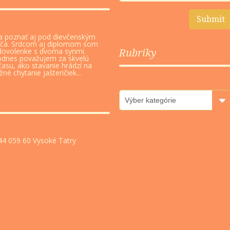
a poznať aj pod dievčenským
fča. Srdcom aj diplomom som
dovolenke s dvoma synmi.
Rubriky
odnes považujem za skvelú
času, ako stavanie hrádzí na
é chytanie jašteričiek...
Rubriky
4 059 60 Vysoké Tatry