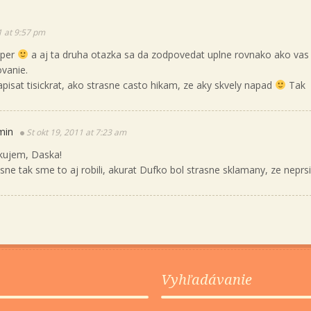
1 at 9:57 pm
uper
a aj ta druha otazka sa da zodpovedat uplne rovnako ako vas 
vanie.
apisat tisickrat, ako strasne casto hikam, ze aky skvely napad
Tak
min
St okt 19, 2011 at 7:23 am
kujem, Daska!
sne tak sme to aj robili, akurat Dufko bol strasne sklamany, ze nepr
Vyhľadávanie