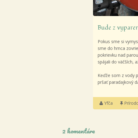
Bude z vypare
Pokus sme si vymys
sme do hrnca zovrie
pokrievku nad parou
spájali do väčších, 
Keďže som z vody po
pršať paradajkový d
Yfča
Prírod
2 komentáre