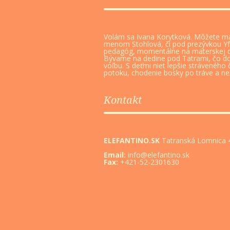
Volám sa Ivana Korytková. Môžete m
menom Stohlová, či pod prezývkou Y
pedagóg, momentálne na materskej 
Bývame na dedine pod Tatrami, čo d
voľbu. S deťmi niet lepšie stráveného 
potoku, chodenie bosky po tráve a nežn
Kontakt
ELEFANTINO.SK
Tatranská Lomnica 4
Email:
info@elefantino.sk
Fax:
+421-52-2301630