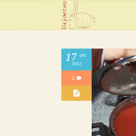
17
okt
2011
2