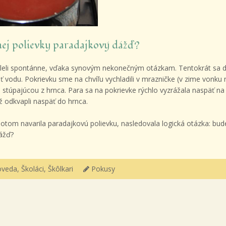
nej polievky paradajkový dážď?
leli spontánne, vďaka synovým nekonečným otázkam. Tentokrát sa 
ť vodu. Pokrievku sme na chvíľu vychladili v mrazničke (v zime vonku 
 stúpajúcou z hrnca. Para sa na pokrievke rýchlo vyzrážala naspäť na 
až odkvapli naspäť do hrnca.
tom navarila paradajkovú polievku, nasledovala logická otázka: bud
ážď?
oveda
,
Školáci
,
Škôlkari
Pokusy