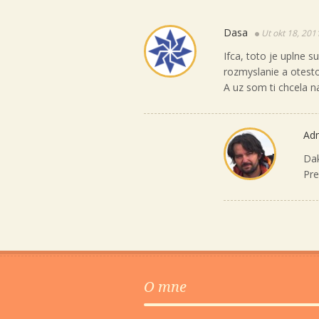
Dasa
Ut okt 18, 201
Ifca, toto je uplne s
rozmyslanie a otesto
A uz som ti chcela n
Ad
Da
Pre
O mne