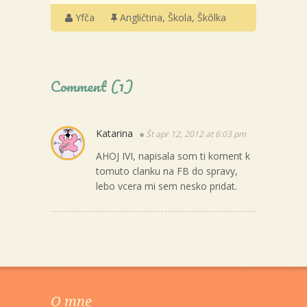
Yfča
Angličtina
,
Škola
,
Škôlka
Comment (1)
Katarina
Št apr 12, 2012 at 6:03 pm
AHOJ IVI, napisala som ti koment k
tomuto clanku na FB do spravy,
lebo vcera mi sem nesko pridat.
O mne