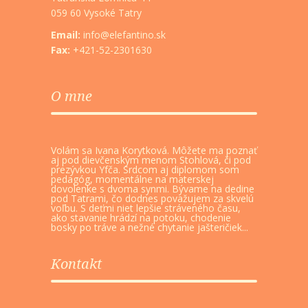
059 60 Vysoké Tatry
Email:
info@elefantino.sk
Fax:
+421-52-2301630
O mne
Volám sa Ivana Korytková. Môžete ma poznať
aj pod dievčenským menom Stohlová, či pod
prezývkou Yfča. Srdcom aj diplomom som
pedagóg, momentálne na materskej
dovolenke s dvoma synmi. Bývame na dedine
pod Tatrami, čo dodnes považujem za skvelú
voľbu. S deťmi niet lepšie stráveného času,
ako stavanie hrádzí na potoku, chodenie
bosky po tráve a nežné chytanie jašteričiek...
Kontakt