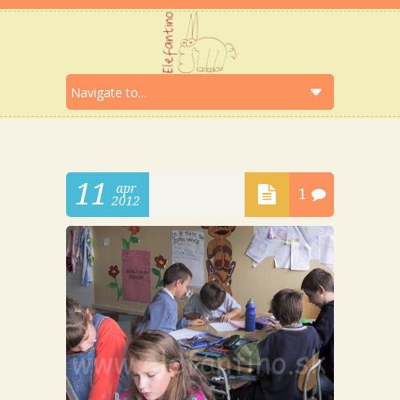
11
apr
1
2012