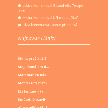
Lubica
komentoval
G.Landreth: Terapia
hrou
Michal
komentoval
Učím sa počítať
Silvia
komentoval
Monte-písmenká
Najnovšie články
Ste tu prvý krát?
Stop domácim ú...
Matematika nás ...
Montessori písm...
Elefantino v ča...
Smútočné ozn�...
Ako vzniklo Elef...