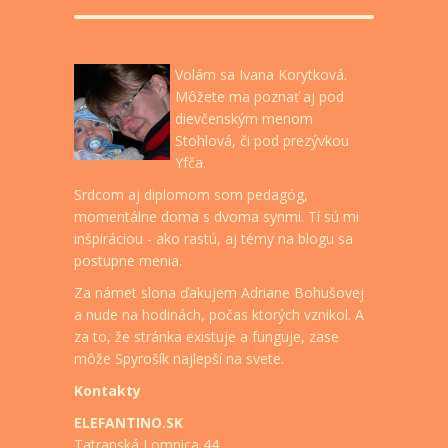
Volám sa Ivana Korytková.
Môžete ma poznať aj pod
dievčenským menom
Stohlová, či pod prezývkou
Yfča.
Srdcom aj diplomom som pedagóg,
momentálne doma s dvoma synmi. Tí sú mi
inšpiráciou - ako rastú, aj témy na blogu sa
postupne menia.
Za námet slona ďakujem Adriane Bohušovej
a nude na hodinách, počas ktorých vznikol. A
za to, že stránka existuje a funguje, zase
môže Spyrošík najlepší na svete.
Kontakty
ELEFANTINO.SK
Tatranská Lomnica 44