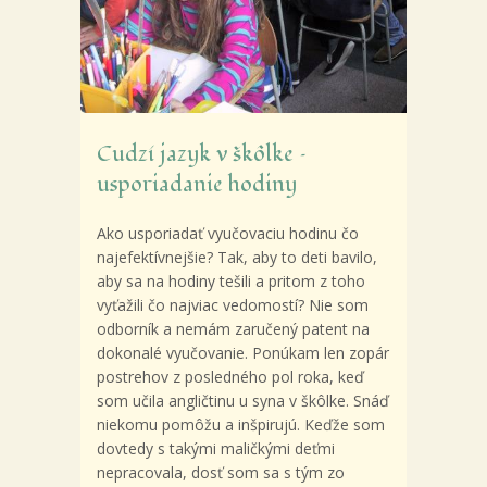
Cudzí jazyk v škôlke –
usporiadanie hodiny
Ako usporiadať vyučovaciu hodinu čo
najefektívnejšie? Tak, aby to deti bavilo,
aby sa na hodiny tešili a pritom z toho
vyťažili čo najviac vedomostí? Nie som
odborník
a nemám zaručený patent na
dokonalé vyučovanie. Ponúkam len zopár
postrehov z posledného pol roka, keď
som učila angličtinu u syna v škôlke. Snáď
niekomu pomôžu a inšpirujú. Keďže som
dovtedy s takými maličkými deťmi
nepracovala, dosť som sa s tým zo