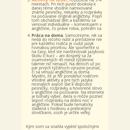
miestach. Pri nich pustiť dookola k
danej téme vhodne namixované
známe pesničky, riekanky a rozprávky
na počúvanie originál angličtiny. Popri
tom obchádzať deti a každému sa
venovať individuálne – komentujem v
angličtine, čo práve robia, pohrám sa.
Práca na doma
. Samozrejme, nik sa
nedá do ničoho nútiť a prirodzene nie
pre každého rodiča je cudzí jazyk
rovnakou prioritou. Ale spomeňte si
na časy, keď ste navštevovali jazykovú
školu či kurz – ani dospelý sa za
osamotených 45 minút týždenne
takmer nič nenaučí. Na deťoch už po
pár prvých týždňoch výrazne poznať,
či sa venujú angličtine aj doma.
Myslím, že je fér ponúknuť rodičom
vhodné aktivity a pre tých jazyka
neznalých aspoň dať k dispozícii
pesničky, rozprávky a hovorené slovo
v angličtine na počúvanie. Na internete
je bohatý výber, dieťa si môže pozrieť
aspoň rozprávku na dobrú noc v
angličtine. Pokiaľ bude tematicky
zladená s hodinou a prebratými
slovíčkami, osoh je určite veľký.
Kým som sa snažila vyplniť spoločnými