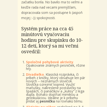
začiatku borila. No bavilo ma to veľmi a
keďže rada nad vecami premýšľam,
dopracovala som sa postupne k (aspoň
mojej :-)) spokojnosti.
Systém práce na cca 45
minútovú vyučovaciu
hodinu pre skupinku do 10-
12 detí, ktorý sa mi veľmi
osvedčil:
Spoločné pohybové aktivity
.
Opakovanie známych pesničiek, rôzne
hry.
Divadielko
. Klasická rozprávka, či
príbeh z knižky, ktorý obsahuje len pár
nových – neznámych slovíčok.
Slovíčka ozrejmiť vopred. Využiť
maňušky, nakreslené postavičky na
špajlách, či panáčikov a „kulisy“ z lega
dupla. Bohato dopĺňať mimikou a
gestikuláciou. Ideálne je k príbehu
pridať aj
pesničku
na rovnakú tému.
Aktivity na výber
, rozložené na 3-4