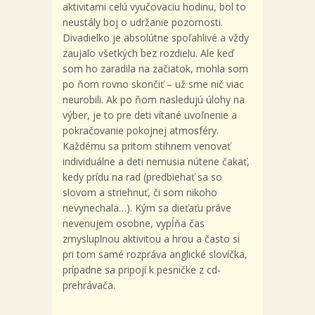
aktivitami celú vyučovaciu hodinu, bol to
neustály boj o udržanie pozornosti.
Divadielko je absolútne spoľahlivé a vždy
zaujalo všetkých bez rozdielu. Ale keď
som ho zaradila na začiatok, mohla som
po ňom rovno skončiť – už sme nič viac
neurobili. Ak po ňom nasledujú úlohy na
výber, je to pre deti vítané uvoľnenie a
pokračovanie pokojnej atmosféry.
Každému sa pritom stihnem venovať
individuálne a deti nemusia nútene čakať,
kedy prídu na rad (predbiehať sa so
slovom a striehnuť, či som nikoho
nevynechala…). Kým sa dieťaťu práve
nevenujem osobne, vypĺňa čas
zmysluplnou aktivitou a hrou a často si
pri tom samé rozpráva anglické slovíčka,
prípadne sa pripojí k pesničke z cd-
prehrávača.