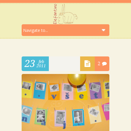
23
feb
2
2011