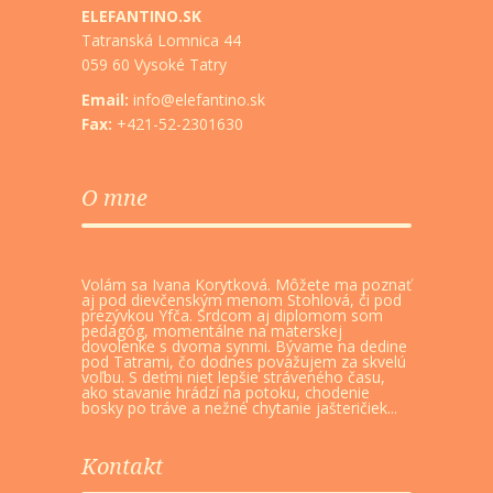
ELEFANTINO.SK
Tatranská Lomnica 44
059 60 Vysoké Tatry
Email:
info@elefantino.sk
Fax:
+421-52-2301630
O mne
Volám sa Ivana Korytková. Môžete ma poznať
aj pod dievčenským menom Stohlová, či pod
prezývkou Yfča. Srdcom aj diplomom som
pedagóg, momentálne na materskej
dovolenke s dvoma synmi. Bývame na dedine
pod Tatrami, čo dodnes považujem za skvelú
voľbu. S deťmi niet lepšie stráveného času,
ako stavanie hrádzí na potoku, chodenie
bosky po tráve a nežné chytanie jašteričiek...
Kontakt