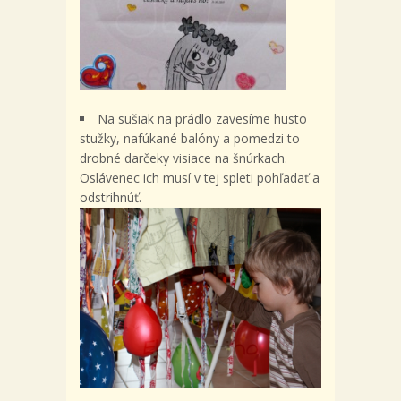
Na sušiak na prádlo zavesíme husto
stužky, nafúkané balóny a pomedzi to
drobné darčeky visiace na šnúrkach.
Oslávenec ich musí v tej spleti pohľadať a
odstrihnúť.