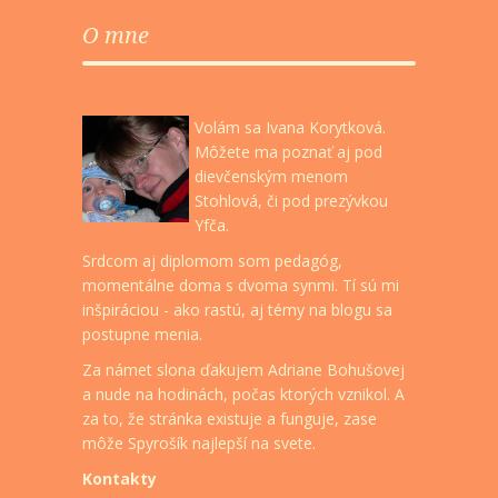
O mne
Volám sa Ivana Korytková.
Môžete ma poznať aj pod
dievčenským menom
Stohlová, či pod prezývkou
Yfča.
Srdcom aj diplomom som pedagóg,
momentálne doma s dvoma synmi. Tí sú mi
inšpiráciou - ako rastú, aj témy na blogu sa
postupne menia.
Za námet slona ďakujem Adriane Bohušovej
a nude na hodinách, počas ktorých vznikol. A
za to, že stránka existuje a funguje, zase
môže Spyrošík najlepší na svete.
Kontakty