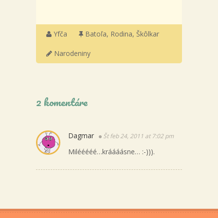
Yfča
Batoľa
,
Rodina
,
Škôlkar
Narodeniny
2 komentáre
Dagmar
Št feb 24, 2011 at 7:02 pm
Milééééé…kráááásne… :-))).