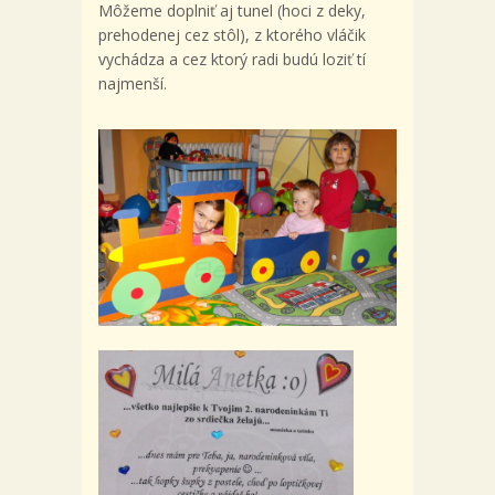
Môžeme doplniť aj tunel (hoci z deky,
prehodenej cez stôl), z ktorého vláčik
vychádza a cez ktorý radi budú loziť tí
najmenší.