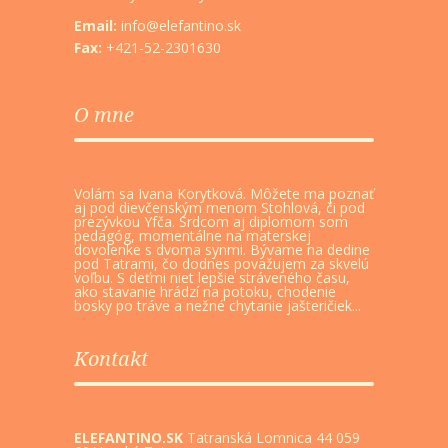
Email:
info@elefantino.sk
Fax:
+421-52-2301630
O mne
Volám sa Ivana Korytková. Môžete ma poznať
aj pod dievčenským menom Stohlová, či pod
prezývkou Yfča. Srdcom aj diplomom som
pedagóg, momentálne na materskej
dovolenke s dvoma synmi. Bývame na dedine
pod Tatrami, čo dodnes považujem za skvelú
voľbu. S deťmi niet lepšie stráveného času,
ako stavanie hrádzí na potoku, chodenie
bosky po tráve a nežné chytanie jašteričiek...
Kontakt
ELEFANTINO.SK
Tatranská Lomnica 44 059