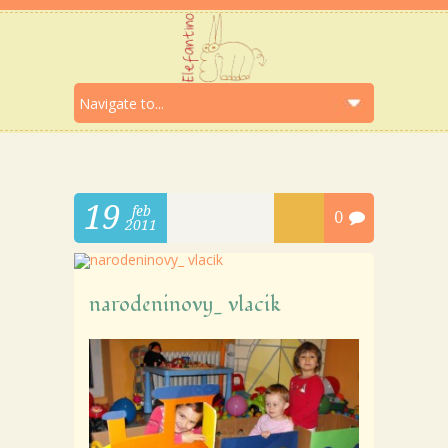
19
feb
0
2011
narodeninovy_ vlacik