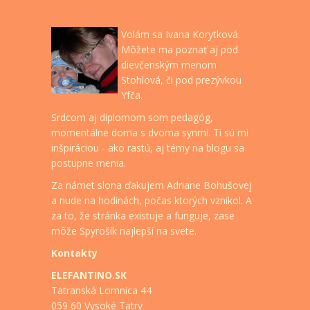
Volám sa Ivana Korytková.
Môžete ma poznať aj pod
dievčenským menom
Stohlová, či pod prezývkou
Yfča.
Srdcom aj diplomom som pedagóg,
momentálne doma s dvoma synmi. Tí sú mi
inšpiráciou - ako rastú, aj témy na blogu sa
postupne menia.
Za námet slona ďakujem Adriane Bohušovej
a nude na hodinách, počas ktorých vznikol. A
za to, že stránka existuje a funguje, zase
môže Spyrošík najlepší na svete.
Kontakty
ELEFANTINO.SK
Tatranská Lomnica 44
059 60 Vysoké Tatry