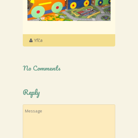
Yfča
No Comments
Reply