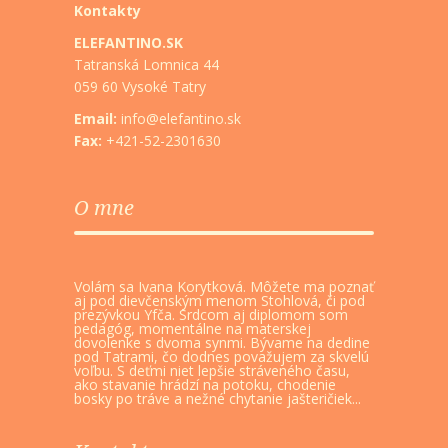
Kontakty
ELEFANTINO.SK
Tatranská Lomnica 44
059 60 Vysoké Tatry
Email:
info@elefantino.sk
Fax:
+421-52-2301630
O mne
Volám sa Ivana Korytková. Môžete ma poznať
aj pod dievčenským menom Stohlová, či pod
prezývkou Yfča. Srdcom aj diplomom som
pedagóg, momentálne na materskej
dovolenke s dvoma synmi. Bývame na dedine
pod Tatrami, čo dodnes považujem za skvelú
voľbu. S deťmi niet lepšie stráveného času,
ako stavanie hrádzí na potoku, chodenie
bosky po tráve a nežné chytanie jašteričiek...