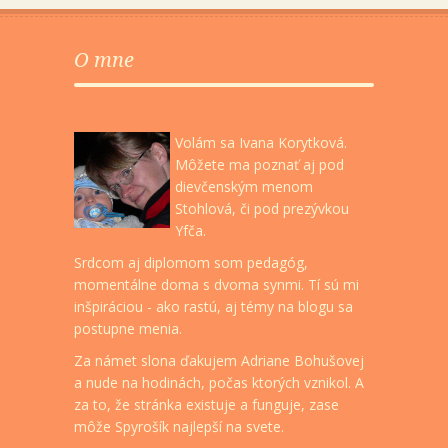
O mne
Volám sa Ivana Korytková.
Môžete ma poznať aj pod
dievčenským menom
Stohlová, či pod prezývkou
Yfča.
Srdcom aj diplomom som pedagóg,
momentálne doma s dvoma synmi. Tí sú mi
inšpiráciou - ako rastú, aj témy na blogu sa
postupne menia.
Za námet slona ďakujem Adriane Bohušovej
a nude na hodinách, počas ktorých vznikol. A
za to, že stránka existuje a funguje, zase
môže Spyrošík najlepší na svete.