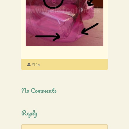
Yfča
No Comments
Reply