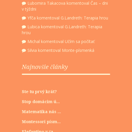
Lubomira Takacova
komentoval
Čas – dni
v týždni
Yfča
komentoval
G.Landreth: Terapia hrou
Lubica
komentoval
G.Landreth: Terapia
hrou
Michal
komentoval
Učím sa počítať
Silvia
komentoval
Monte-písmenká
Najnovšie články
Ste tu prvý krát?
Stop domácim ú...
Matematika nás ...
Montessori písm...
Elefantino v ča...