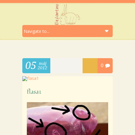
05
máj
0
2012
flasa1