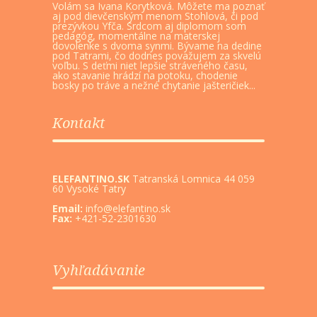
Volám sa Ivana Korytková. Môžete ma poznať
aj pod dievčenským menom Stohlová, či pod
prezývkou Yfča. Srdcom aj diplomom som
pedagóg, momentálne na materskej
dovolenke s dvoma synmi. Bývame na dedine
pod Tatrami, čo dodnes považujem za skvelú
voľbu. S deťmi niet lepšie stráveného času,
ako stavanie hrádzí na potoku, chodenie
bosky po tráve a nežné chytanie jašteričiek...
Kontakt
ELEFANTINO.SK
Tatranská Lomnica 44 059
60 Vysoké Tatry
Email:
info@elefantino.sk
Fax:
+421-52-2301630
Vyhľadávanie