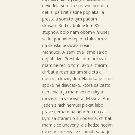
nevedela som to spravne urobit a
deti si parkrat riadne poplakali a
prestala som to tym padom
skusat/. Ked uz bolo v lete 35
stupnov, bolo nam obom v hrubej
satke poriadne teplo a tak som si
na skusku pozicala nosic –
Manducu. A zamilovali sme sa do
nej obidve. Prestala som pocuvat
mamine reci o tom, ako si znicim
chrbat a rozmaznam si dieta a
nosim ju kazdy den. Hanicka je zlate
spokojne dievcatko, ktore sa casto
usmieva a ja mam volne ruky a
mozem sa venovat aj Miskovi. Ani
jeden z nich nemusi plakat lebo
prave nemam na neho/na nu cas
kym sa staram o surodenca, chrbat
mam sice unaveny, ale kedze nosim
uvaz prekrizeny cez chrbat, vaha je