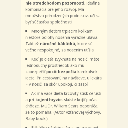
nie stredobodom pozornosti
. Ideálna
kombinácia pre jeho rozvoj. Má
množstvo prirodzených podnetov, učí sa
byť súčasťou spoločnosti.
Mnohým deťom trpiacim kolikami
niektoré polohy nosenia výrazne uľavia.
Taktiež
náročné bábätká
, ktoré sú
večne nespokojné, sa nosením utíšia.
Keď je dieťa zvyknuté na nosič, máte
jednoduchý prostriedok ako mu
zabezpečiť
pocit bezpečia
kamkoľvek
idete. Pri cestovaní, na návšteve, u lekára
– v nosiči sa skôr upokojí, či zaspí.
Ak má vaše dieťa kŕčovitý stisk čeľustí
a
pri kojení hryzie
, skúste kojiť počas
chôdze. MUDr. William Sears odporúča,
že to pomáha. (Autor vzťahovej výchovy,
Baby book.)
Bábätko očakáva, že aj po narodení