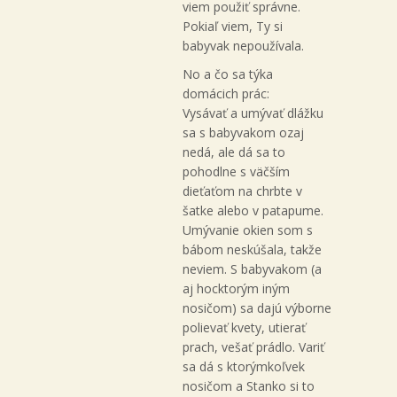
viem použiť správne.
Pokiaľ viem, Ty si
babyvak nepoužívala.
No a čo sa týka
domácich prác:
Vysávať a umývať dlážku
sa s babyvakom ozaj
nedá, ale dá sa to
pohodlne s väčším
dieťaťom na chrbte v
šatke alebo v patapume.
Umývanie okien som s
bábom neskúšala, takže
neviem. S babyvakom (a
aj hocktorým iným
nosičom) sa dajú výborne
polievať kvety, utierať
prach, vešať prádlo. Variť
sa dá s ktorýmkoľvek
nosičom a Stanko si to