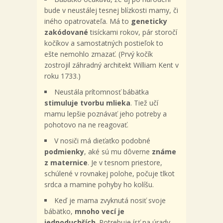
bude v neustálej tesnej blízkosti mamy, či
iného opatrovateľa. Má to
geneticky
zakódované
tisíckami rokov, pár storočí
kočíkov a samostatných postieľok to
ešte nemohlo zmazať. (Prvý kočík
zostrojil záhradný architekt William Kent v
roku 1733.)
Neustála prítomnosť bábätka
stimuluje tvorbu mlieka
. Tiež učí
mamu lepšie poznávať jeho potreby a
pohotovo na ne reagovať.
V nosiči má dieťaťko podobné
podmienky
, aké sú mu dôverne
známe
z maternice
. Je v tesnom priestore,
schúlené v rovnakej polohe, počuje tlkot
srdca a mamine pohyby ho kolíšu.
Keď je mama zvyknutá nosiť svoje
bábätko,
mnoho vecí je
jednoduchších
. Potrebuje ísť na úrady