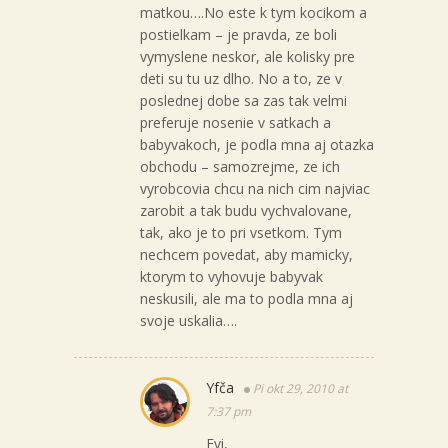
matkou….No este k tym kocikom a
postielkam – je pravda, ze boli
vymyslene neskor, ale kolisky pre
deti su tu uz dlho. No a to, ze v
poslednej dobe sa zas tak velmi
preferuje nosenie v satkach a
babyvakoch, je podla mna aj otazka
obchodu – samozrejme, ze ich
vyrobcovia chcu na nich cim najviac
zarobit a tak budu vychvalovane,
tak, ako je to pri vsetkom. Tym
nechcem povedat, aby mamicky,
ktorym to vyhovuje babyvak
neskusili, ale ma to podla mna aj
svoje uskalia….
Yfča
Pi okt 29, 2010 at
7:37 pm
Evi,