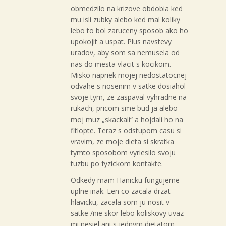
obmedzilo na krizove obdobia ked
mu isli zubky alebo ked mal koliky
lebo to bol zaruceny sposob ako ho
upokojit a uspat. Plus navstevy
uradov, aby som sa nemusela od
nas do mesta vlacit s kocikom.
Misko napriek mojej nedostatocnej
odvahe s nosenim v satke dosiahol
svoje tym, ze zaspaval vyhradne na
rukach, pricom sme bud ja alebo
moj muz „skackali“ a hojdali ho na
fitlopte. Teraz s odstupom casu si
vravim, ze moje dieta si skratka
tymto sposobom vyriesilo svoju
tuzbu po fyzickom kontakte.
Odkedy mam Hanicku fungujeme
uplne inak. Len co zacala drzat
hlavicku, zacala som ju nosit v
satke /nie skor lebo koliskovy uvaz
mi nesiel ani s jednym dietatom,