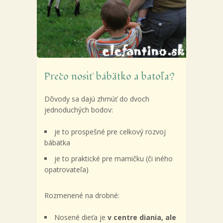
Prečo nosiť bábätko a batoľa?
Dôvody sa dajú zhrnúť do dvoch
jednoduchých bodov:
je to prospešné pre celkový rozvoj
bábätka
je to praktické pre mamičku (či iného
opatrovateľa)
Rozmenené na drobné:
Nosené dieťa je
v centre diania, ale