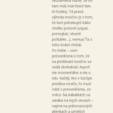
neznamená nutne, že ho
tam máš mať hneď dve-
tri hodiny. Tá pravá
výhoda nosičov je v tom,
že keď potrebuješ bábo
chvíľku ponosiť (uspať,
pomojkať, otvoriť
poštárke…), nemusí Ťa z
toho bolieť chrbát.
Po tretie – som
presvedčená o tom, že
na predávaní nosičov sa
nedá zbohatnúť. Aspoň
nie momentálne a nie u
nás. Každý, kto v Európe
predáva nosiče, to musí
robiť z presvedčenia, zo
srdca. Na bábätkách sa
zarába na iných veciach –
najmä na jednorazových
plienkach a umelých