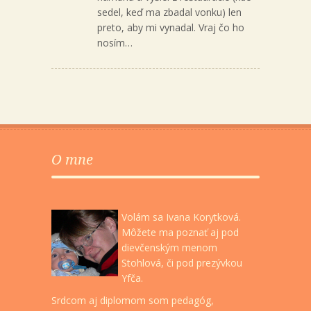
sedel, keď ma zbadal vonku) len
preto, aby mi vynadal. Vraj čo ho
nosím…
O mne
Volám sa Ivana Korytková.
Môžete ma poznať aj pod
dievčenským menom
Stohlová, či pod prezývkou
Yfča.
Srdcom aj diplomom som pedagóg,