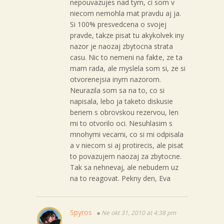
nepouvazujes nad tym, ci som v
niecom nemohla mat pravdu aj ja.
Si 100% presvedcena o svojej
pravde, takze pisat tu akykolvek iny
nazor je naozaj zbytocna strata
casu. Nic to nemeni na fakte, ze ta
mam rada, ale myslela som si, ze si
otvorenejsia inym nazorom.
Neurazila som sa na to, co si
napisala, lebo ja taketo diskusie
beriem s obrovskou rezervou, len
mi to otvorilo oci. Nesuhlasim s
mnohymi vecami, co si mi odpisala
a v niecom si aj protirecis, ale pisat
to povazujem naozaj za zbytocne.
Tak sa nehnevaj, ale nebudem uz
na to reagovat. Pekny den, Eva
Spyros
Ne okt 31, 2010 at 4:38 pm