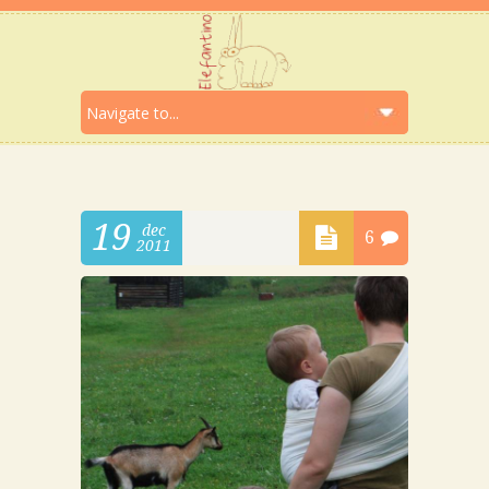
19
dec
6
2011