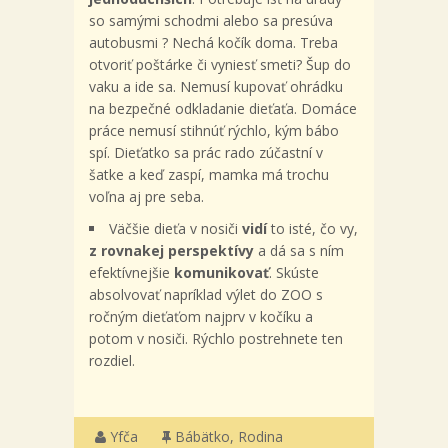
so samými schodmi alebo sa presúva
autobusmi ? Nechá kočík doma. Treba
otvoriť poštárke či vyniesť smeti? Šup do
vaku a ide sa. Nemusí kupovať ohrádku
na bezpečné odkladanie dieťaťa. Domáce
práce nemusí stihnúť rýchlo, kým bábo
spí. Dieťatko sa prác rado zúčastní v
šatke a keď zaspí, mamka má trochu
voľna aj pre seba.
Väčšie dieťa v nosiči
vidí
to isté, čo vy,
z rovnakej perspektívy
a dá sa s ním
efektívnejšie
komunikovať
. Skúste
absolvovať napríklad výlet do ZOO s
ročným dieťaťom najprv v kočíku a
potom v nosiči. Rýchlo postrehnete ten
rozdiel.
Yfča
Bábätko
,
Rodina