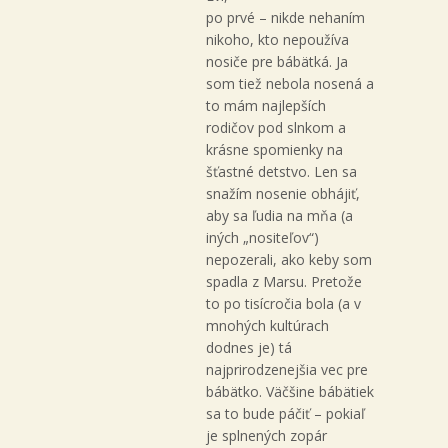
po prvé – nikde nehaním
nikoho, kto nepoužíva
nosiče pre bábätká. Ja
som tiež nebola nosená a
to mám najlepších
rodičov pod slnkom a
krásne spomienky na
šťastné detstvo. Len sa
snažím nosenie obhájiť,
aby sa ľudia na mňa (a
iných „nositeľov“)
nepozerali, ako keby som
spadla z Marsu. Pretože
to po tisícročia bola (a v
mnohých kultúrach
dodnes je) tá
najprirodzenejšia vec pre
bábätko. Väčšine bábätiek
sa to bude páčiť – pokiaľ
je splnených zopár