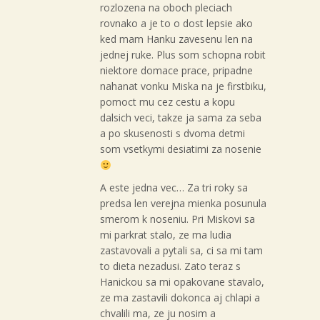
rozlozena na oboch pleciach
rovnako a je to o dost lepsie ako
ked mam Hanku zavesenu len na
jednej ruke. Plus som schopna robit
niektore domace prace, pripadne
nahanat vonku Miska na je firstbiku,
pomoct mu cez cestu a kopu
dalsich veci, takze ja sama za seba
a po skusenosti s dvoma detmi
som vsetkymi desiatimi za nosenie
A este jedna vec… Za tri roky sa
predsa len verejna mienka posunula
smerom k noseniu. Pri Miskovi sa
mi parkrat stalo, ze ma ludia
zastavovali a pytali sa, ci sa mi tam
to dieta nezadusi. Zato teraz s
Hanickou sa mi opakovane stavalo,
ze ma zastavili dokonca aj chlapi a
chvalili ma, ze ju nosim a