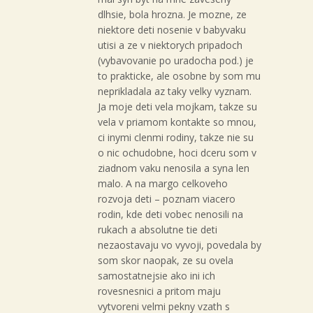
dlhsie, bola hrozna. Je mozne, ze
niektore deti nosenie v babyvaku
utisi a ze v niektorych pripadoch
(vybavovanie po uradocha pod.) je
to prakticke, ale osobne by som mu
neprikladala az taky velky vyznam.
Ja moje deti vela mojkam, takze su
vela v priamom kontakte so mnou,
ci inymi clenmi rodiny, takze nie su
o nic ochudobne, hoci dceru som v
ziadnom vaku nenosila a syna len
malo. A na margo celkoveho
rozvoja deti – poznam viacero
rodin, kde deti vobec nenosili na
rukach a absolutne tie deti
nezaostavaju vo vyvoji, povedala by
som skor naopak, ze su ovela
samostatnejsie ako ini ich
rovesnesnici a pritom maju
vytvoreni velmi pekny vzath s