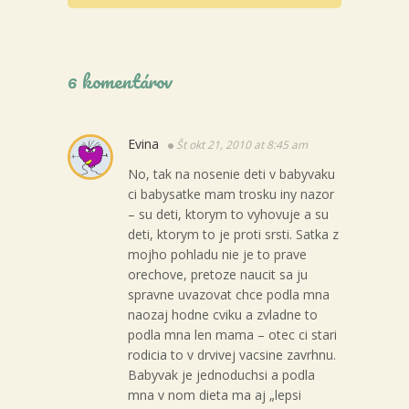
6 komentárov
Evina
Št okt 21, 2010 at 8:45 am
No, tak na nosenie deti v babyvaku
ci babysatke mam trosku iny nazor
– su deti, ktorym to vyhovuje a su
deti, ktorym to je proti srsti. Satka z
mojho pohladu nie je to prave
orechove, pretoze naucit sa ju
spravne uvazovat chce podla mna
naozaj hodne cviku a zvladne to
podla mna len mama – otec ci stari
rodicia to v drvivej vacsine zavrhnu.
Babyvak je jednoduchsi a podla
mna v nom dieta ma aj „lepsi