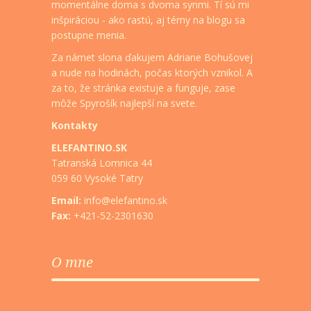
momentálne doma s dvoma synmi. Tí sú mi
inšpiráciou - ako rastú, aj témy na blogu sa
postupne menia.
Za námet slona ďakujem Adriane Bohušovej
a nude na hodinách, počas ktorých vznikol. A
za to, že stránka existuje a funguje, zase
môže Spyrošík najlepší na svete.
Kontakty
ELEFANTINO.SK
Tatranská Lomnica 44
059 60 Vysoké Tatry
Email:
info@elefantino.sk
Fax:
+421-52-2301630
O mne