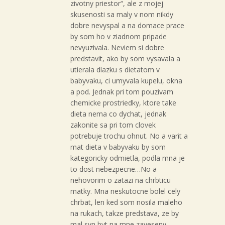
zivotny priestor“, ale z mojej
skusenosti sa maly v nom nikdy
dobre nevyspal a na domace prace
by som ho v ziadnom pripade
nevyuzivala. Neviem si dobre
predstavit, ako by som vysavala a
utierala dlazku s dietatom v
babyvaku, ci umyvala kupelu, okna
a pod. Jednak pri tom pouzivam
chemicke prostriedky, ktore take
dieta nema co dychat, jednak
zakonite sa pri tom clovek
potrebuje trochu ohnut. No a varit a
mat dieta v babyvaku by som
kategoricky odmietla, podla mna je
to dost nebezpecne…No a
nehovorim o zatazi na chrbticu
matky. Mna neskutocne bolel cely
chrbat, len ked som nosila maleho
na rukach, takze predstava, ze by
mal syn byt na mne zaveseny