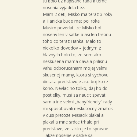
tu bolo uz napisane rada k teme
nosenia vyjadrila tiez.
Mam 2 deti, Misko ma teraz 3 roky
a Hanicka bude mat pol roka.
Musim povedat, ze Misko bol
noseny len v satke a asi len tretinu
toho co teraz Hanka. Malo to
niekolko dovodov – jednym z
hlavnych bolo to, ze som ako
neskusena mama davala prilisnu
vahu odporucaniam mojej velmi
skusenej mamy, ktora si vychovu
dietata predstavuje ako boj kto z
koho. Nevlac ho tolko, daj ho do
postielky, musi sa naucit spavat
sam a ine velmi „babyfriendly“ rady
mi sposobovali neskutocny zmatok
v dusi pretoze Misiacik plakal a
plakal a mne srdce trhalo pri
predstave, ze takto je to spravne.
Takze nosenie v satke sa