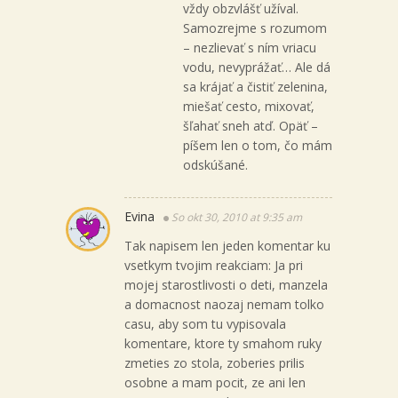
vždy obzvlášť užíval.
Samozrejme s rozumom
– nezlievať s ním vriacu
vodu, nevyprážať… Ale dá
sa krájať a čistiť zelenina,
miešať cesto, mixovať,
šľahať sneh atď. Opäť –
píšem len o tom, čo mám
odskúšané.
Evina
So okt 30, 2010 at 9:35 am
Tak napisem len jeden komentar ku
vsetkym tvojim reakciam: Ja pri
mojej starostlivosti o deti, manzela
a domacnost naozaj nemam tolko
casu, aby som tu vypisovala
komentare, ktore ty smahom ruky
zmeties zo stola, zoberies prilis
osobne a mam pocit, ze ani len