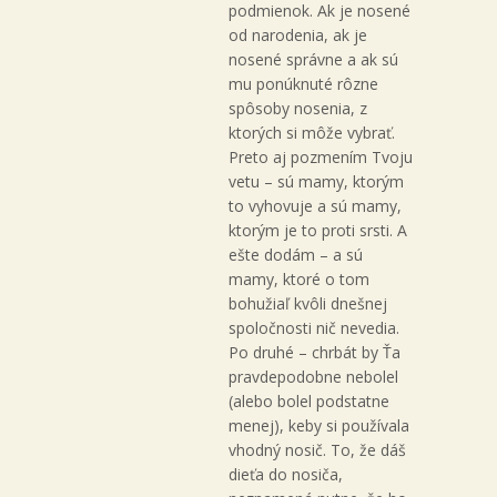
podmienok. Ak je nosené
od narodenia, ak je
nosené správne a ak sú
mu ponúknuté rôzne
spôsoby nosenia, z
ktorých si môže vybrať.
Preto aj pozmením Tvoju
vetu – sú mamy, ktorým
to vyhovuje a sú mamy,
ktorým je to proti srsti. A
ešte dodám – a sú
mamy, ktoré o tom
bohužiaľ kvôli dnešnej
spoločnosti nič nevedia.
Po druhé – chrbát by Ťa
pravdepodobne nebolel
(alebo bolel podstatne
menej), keby si používala
vhodný nosič. To, že dáš
dieťa do nosiča,