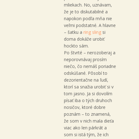
mliekach. No, uznávam,
že je to diskutabilné a
napokon podľa mňa nie
veľmi podstatné. A hlavne
– šatku a
ring sling
si
doma dokáže urobiť
hockto sám.
Po štvrté – nerozoberaj a
neporovnávaj prosím
niečo, čo nemáš poriadne
odskúšané. Pôsobí to
dezorientačne na ľudí,
ktorí sa snažia urobiť si v
tom jasno. Ja si dovolím
písať iba o tých druhoch
nosičov, ktoré dobre
poznám – to znamená,
že som v nich mala dieťa
viac ako len párkrát a
som si istá tým, že ich