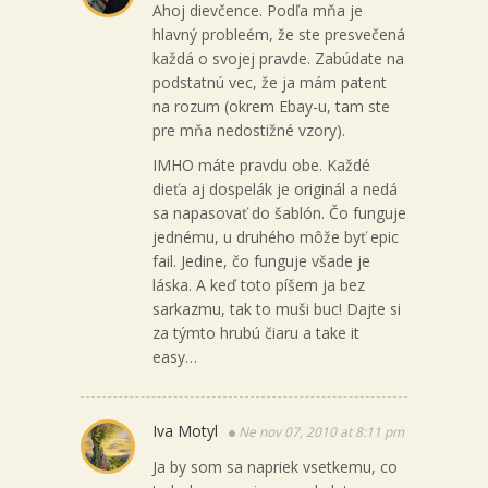
Ahoj dievčence. Podľa mňa je
hlavný probleém, že ste presvečená
každá o svojej pravde. Zabúdate na
podstatnú vec, že ja mám patent
na rozum (okrem Ebay-u, tam ste
pre mňa nedostižné vzory).
IMHO máte pravdu obe. Každé
dieťa aj dospelák je originál a nedá
sa napasovať do šablón. Čo funguje
jednému, u druhého môže byť epic
fail. Jedine, čo funguje všade je
láska. A keď toto píšem ja bez
sarkazmu, tak to muši buc! Dajte si
za týmto hrubú čiaru a take it
easy…
Iva Motyl
Ne nov 07, 2010 at 8:11 pm
Ja by som sa napriek vsetkemu, co