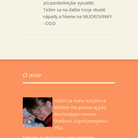
zrozumiteľnejšie vysvetliť..
Teším sa na ďalšie tvoje skvelé
nápady a hlavne na MUDROVINKY
:-DDD
O mne
Volám sa Ivana Korytková.
Môžete ma poznať aj pod
dievčenským menom
Stohlová, či pod prezývkou
Yfča.
Srdcom aj diplomom som pedagóg,