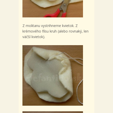
Z molitanu vystrihneme kvietok. Z
krémového flísu kruh (alebo rovnaký, len
väčší kvietok).