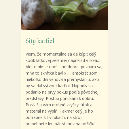
Šitý karfiol
Viem, že momentálne sa dá kúpiť celý
košík látkovej zeleniny napríklad v Ikea…
Ale to nie je ono!
…no dobre, priznám sa,
mňa to skrátka baví :-). Tentokrát som
niekoľko dní venovala premýšľaniu, ako
by sa dal vytvoriť karfiol. Napodiv sa
podarilo na prvý pokus podľa pôvodnej
predstavy. Postup ponúkam k dobru.
Postačia vám drobné zvyšky látok a
materiál na výplň. Takmer celý je ho
potrebné šiť v rukách, na stroji
prebehnete len pár stehov na nožičke.