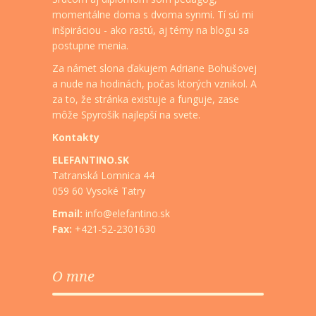
momentálne doma s dvoma synmi. Tí sú mi
inšpiráciou - ako rastú, aj témy na blogu sa
postupne menia.
Za námet slona ďakujem Adriane Bohušovej
a nude na hodinách, počas ktorých vznikol. A
za to, že stránka existuje a funguje, zase
môže Spyrošík najlepší na svete.
Kontakty
ELEFANTINO.SK
Tatranská Lomnica 44
059 60 Vysoké Tatry
Email:
info@elefantino.sk
Fax:
+421-52-2301630
O mne