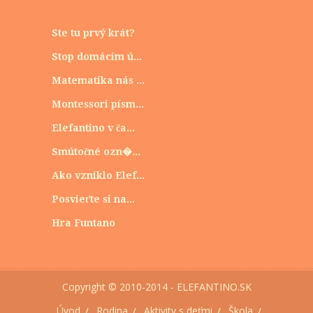
Ste tu prvý krát?
Stop domácim ú...
Matematika nás ...
Montessori písm...
Elefantino v ča...
Smútočné ozn�...
Ako vzniklo Elef...
Posvieťte si na...
Hra Funtano
Copyright © 2010-2014 - ELEFANTINO.SK
Úvod
Rodina
Aktivity s deťmi
Škola