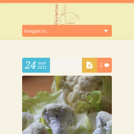
24
mar
2
2011