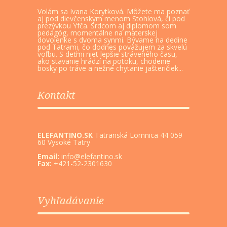
Volám sa Ivana Korytková. Môžete ma poznať
aj pod dievčenským menom Stohlová, či pod
prezývkou Yfča. Srdcom aj diplomom som
pedagóg, momentálne na materskej
dovolenke s dvoma synmi. Bývame na dedine
pod Tatrami, čo dodnes považujem za skvelú
voľbu. S deťmi niet lepšie stráveného času,
ako stavanie hrádzí na potoku, chodenie
bosky po tráve a nežné chytanie jašteričiek...
Kontakt
ELEFANTINO.SK
Tatranská Lomnica 44 059
60 Vysoké Tatry
Email:
info@elefantino.sk
Fax:
+421-52-2301630
Vyhľadávanie