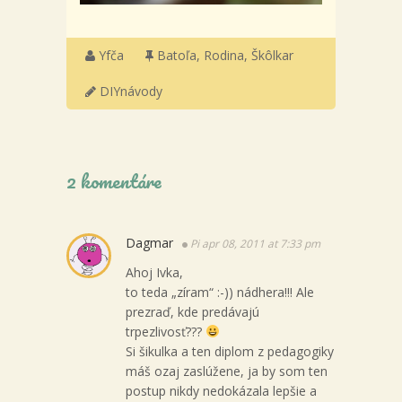
Yfča
Batoľa
,
Rodina
,
Škôlkar
DIYnávody
2 komentáre
Dagmar
Pi apr 08, 2011 at 7:33 pm
Ahoj Ivka,
to teda „zíram“ :-)) nádhera!!! Ale
prezraď, kde predávajú
trpezlivosť???
Si šikulka a ten diplom z pedagogiky
máš ozaj zaslúžene, ja by som ten
postup nikdy nedokázala lepšie a