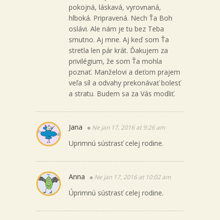
pokojná, láskavá, vyrovnaná,
hlboká. Pripravená. Nech Ťa Boh
oslávi. Ale nám je tu bez Teba
smutno. Aj mne. Aj keď som Ťa
stretla len pár krát. Ďakujem za
privilégium, že som Ťa mohla
poznať. Manželovi a deťom prajem
veľa síl a odvahy prekonávať bolesť
a stratu. Budem sa za Vás modliť.
Jana
Ne jan 17, 2016 at 9:26 am
Uprimnú sústrasť celej rodine.
Anna
Ne jan 17, 2016 at 10:02 am
Úprimnú sústrasť celej rodine.