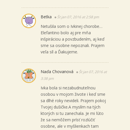
Betka
Št jan 07, 2016 at 2:58 pm
Netušila som o Ivkinej chorobe…
Elefantino bolo aj pre mňa
inšpiráciou a povzbudením, aj keď
sme sa osobne nepoznali. Prajem
veľa síl a Ďakujeme.
Naďa Chovanová
Št jan 07, 2016 at
3:38 pm
Ivka bola si nezabudnuteľnou
osobou v mojom živote i keď sme
sa dlhé roky nevideli. Prajem pokoj
Tvojej dušičke.A myslím na tých
ktorých si tu zanechala. Je mi ľúto
že sa nemôžem prísť rozlúčiť
osobne, ale v myšlienkach tam