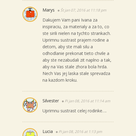
Marys
Št jan 07, 2016 at 11:18 pm
Dakujem Vam pani Ivana za
inspiraciu, za materialy a za to, co
ste sirili nielen na tychto strankach.
Uprimnu sustrast prajem rodine a
detom, aby ste mali silu a
odhodlanie prekonat tieto chvile a
aby ste nezabudali zit naplno a tak,
aby na Vas stale zhora bola hrda.
Nech Vas jej laska stale sprevadza
na kazdom kroku.
Silvester
Pi jan 08, 2016 at 11:14 am
Uprimnu sustrast celej rodinke….
Lucia
Pi jan 08, 2016 at 1:13 pm