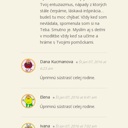
Tvoj entuziazmus, nápady z ktorých
stále čerpáme, láskavá inšpirácia…
budeš tu moc chýbať. Vždy keď som
nevládala, spomenula som si na
Teba. Smutno je. Myslím aj s deťmi
v modlitbe vždy keď sa učíme a
hráme s Tvojimi pomôckami.
Dana Kucmanova
Št jan 07, 2016 at
6:23 am
Úprimnú sústrasť celej rodine.
Elena
Št jan 07, 2016 at 6:41 am
Úprimnú sústrasť celej rodine.
Ivana
Št jan 07, 2016 at 7:02 am