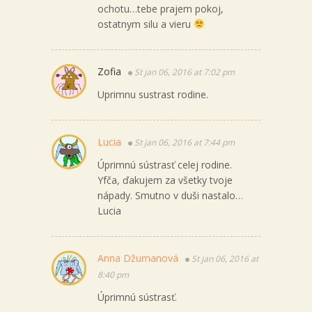
ochotu…tebe prajem pokoj,
ostatnym silu a vieru
Zofia
St jan 06, 2016 at 7:02 pm
Uprimnu sustrast rodine.
Lucia
St jan 06, 2016 at 7:44 pm
Úprimnú sústrasť celej rodine.
Yfča, ďakujem za všetky tvoje
nápady. Smutno v duši nastalo…
Lucia
Anna Džumanová
St jan 06, 2016 at
8:40 pm
Úprimnú sústrasť.