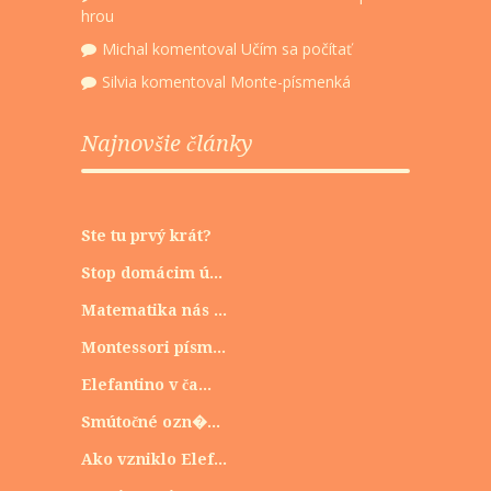
hrou
Michal
komentoval
Učím sa počítať
Silvia
komentoval
Monte-písmenká
Najnovšie články
Ste tu prvý krát?
Stop domácim ú...
Matematika nás ...
Montessori písm...
Elefantino v ča...
Smútočné ozn�...
Ako vzniklo Elef...