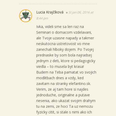
Lucia Krajčíková
St jan 06, 2016 at
8:44 pm
Ivka, videli sme sa len raz na
Seminari o domacom vzdelavani,
ale Tvoje uzasne napady a takmer
neskutocna ustretovost vo mne
zanechali hlboky dojem. Po Tvojej
prednaske by som bola najradsej
jednym z deti, ktore si pedagogicky
viedla – to musela byt krasa!
Budem na Teba pamatat vo svojich
modlitbach dnes a vzdy, ked
zavitam na stranky elefantino.sk.
Verim, ze aj tam hore si najdes
jednoduche, originalne a putave
riesenia, ako ukazat svojim drahym
tu na zemi, ze hoci Ta uz nemozu
fyzicky citit, si stale s nimi ako ich