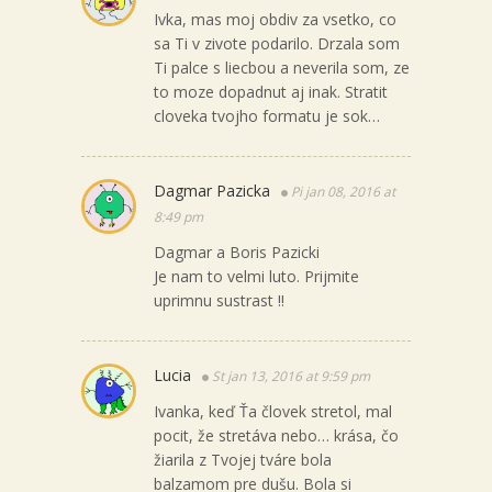
Ivka, mas moj obdiv za vsetko, co
sa Ti v zivote podarilo. Drzala som
Ti palce s liecbou a neverila som, ze
to moze dopadnut aj inak. Stratit
cloveka tvojho formatu je sok…
Dagmar Pazicka
Pi jan 08, 2016 at
8:49 pm
Dagmar a Boris Pazicki
Je nam to velmi luto. Prijmite
uprimnu sustrast !!
Lucia
St jan 13, 2016 at 9:59 pm
Ivanka, keď Ťa človek stretol, mal
pocit, že stretáva nebo… krása, čo
žiarila z Tvojej tváre bola
balzamom pre dušu. Bola si