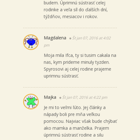
budem. Úprimnú sústrasť celej
rodinke a veľa síl do ďalších dní,
týždňov, mesiacov i rokov.
Magdalena
Št jan 07, 2016 at 4:02
pm
Moja mila Ifca, ty si tusim cakala na
nas, kym prideme minuly tyzden.
Spyrosovi aj celej rodine prajeme
uprimnu sústrasť.
Majka
Št jan 07, 2016 at 4:22 pm
Je mi to veľmi ľúto. Jej články a
nápady boli pre mňa veľkou
pomocou. Najviac však bude chýbať
ako mamka a manželka. Prajem
úprimnú sústrasť rodine a silu