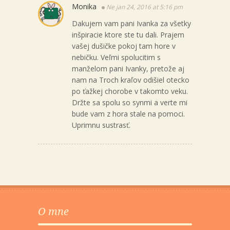
Monika
Ne jan 24, 2016 at 5:16 pm
Dakujem vam pani Ivanka za všetky
inšpiracie ktore ste tu dali. Prajem
vašej dušičke pokoj tam hore v
nebičku. Veľmi spolucitim s
manželom pani Ivanky, pretože aj
nam na Troch kraľov odišiel otecko
po ťažkej chorobe v takomto veku.
Držte sa spolu so synmi a verte mi
bude vam z hora stale na pomoci.
Uprimnu sustrasť.
O mne