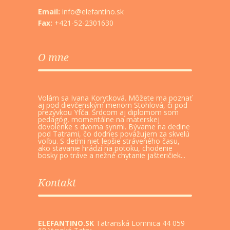
Email:
info@elefantino.sk
Fax:
+421-52-2301630
O mne
Volám sa Ivana Korytková. Môžete ma poznať
aj pod dievčenským menom Stohlová, či pod
prezývkou Yfča. Srdcom aj diplomom som
pedagóg, momentálne na materskej
dovolenke s dvoma synmi. Bývame na dedine
pod Tatrami, čo dodnes považujem za skvelú
voľbu. S deťmi niet lepšie stráveného času,
ako stavanie hrádzí na potoku, chodenie
bosky po tráve a nežné chytanie jašteričiek...
Kontakt
ELEFANTINO.SK
Tatranská Lomnica 44 059