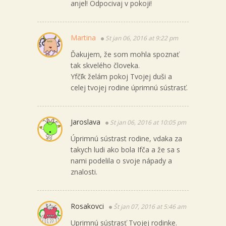
anjel! Odpocivaj v pokoji!
Martina
St jan 06, 2016 at 9:22 pm
Ďakujem, že som mohla spoznať
tak skvelého človeka.
Yfčīk želám pokoj Tvojej duši a
celej tvojej rodine úprimnú sústrasť.
Jaroslava
St jan 06, 2016 at 10:05 pm
Úprimnú sústrast rodine, vdaka za
takych ludi ako bola Ifča a že sa s
nami podelila o svoje nápady a
znalosti.
Rosakovci
Št jan 07, 2016 at 5:46 am
Uprimnú sústrasť Tvojej rodinke.