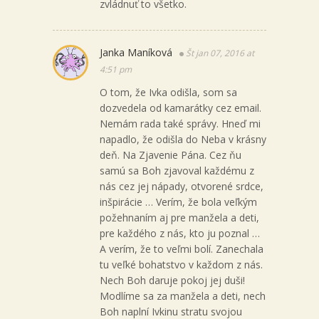
zvládnuť to všetko.
Janka Maníková
Št jan 07, 2016 at
4:51 pm
O tom, že Ivka odišla, som sa
dozvedela od kamarátky cez email.
Nemám rada také správy. Hneď mi
napadlo, že odišla do Neba v krásny
deň. Na Zjavenie Pána. Cez ňu
samú sa Boh zjavoval každému z
nás cez jej nápady, otvorené srdce,
inšpirácie … Verím, že bola veľkým
požehnaním aj pre manžela a deti,
pre každého z nás, kto ju poznal …
A verím, že to veľmi bolí. Zanechala
tu veľké bohatstvo v každom z nás.
Nech Boh daruje pokoj jej duši!
Modlíme sa za manžela a deti, nech
Boh naplní Ivkinu stratu svojou