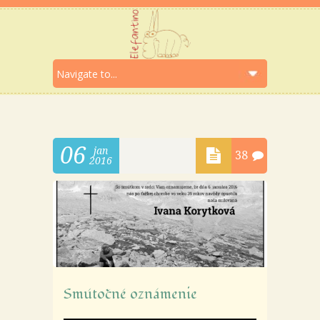
06
jan
38
2016
Smútočné oznámenie