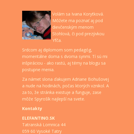
Volám sa Ivana Korytková.
Môžete ma poznať aj pod
dievčenským menom
Stohlová, či pod prezývkou
Yfča.
Srdcom aj diplomom som pedagóg,
momentálne doma s dvoma synmi. Tí sú mi
inšpiráciou - ako rastú, aj témy na blogu sa
postupne menia.
Za námet slona ďakujem Adriane Bohušovej
a nude na hodinách, počas ktorých vznikol. A
za to, že stránka existuje a funguje, zase
môže Spyrošík najlepší na svete.
Kontakty
ELEFANTINO.SK
Tatranská Lomnica 44
059 60 Vysoké Tatry