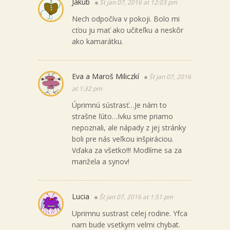
Jakub
Št jan 07, 2016 at 12:03 pm
Nech odpočíva v pokoji. Bolo mi
cťou ju mať ako učiteľku a neskôr
ako kamarátku.
Eva a Maroš Miliczkí
Št jan 07, 2016
at 1:32 pm
Úprimnú sústrasť…Je nám to
strašne ľúto…Ivku sme priamo
nepoznali, ale nápady z jej stránky
boli pre nás veľkou inšpiráciou.
Vďaka za všetko!!! Modlíme sa za
manžela a synov!
Lucia
Št jan 07, 2016 at 1:51 pm
Uprimnu sustrast celej rodine. Yfca
nam bude vsetkym velmi chybat.