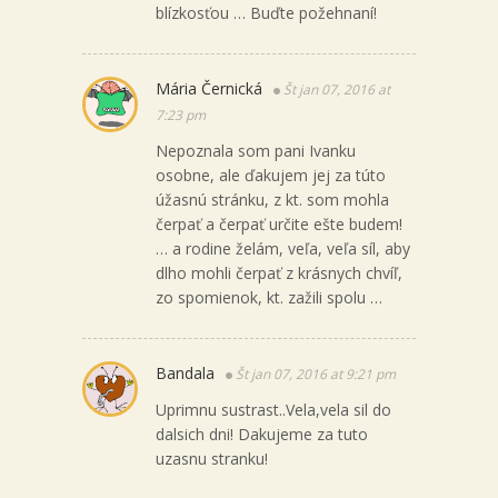
blízkosťou … Buďte požehnaní!
Mária Černická
Št jan 07, 2016 at
7:23 pm
Nepoznala som pani Ivanku
osobne, ale ďakujem jej za túto
úžasnú stránku, z kt. som mohla
čerpať a čerpať určite ešte budem!
… a rodine želám, veľa, veľa síl, aby
dlho mohli čerpať z krásnych chvíľ,
zo spomienok, kt. zažili spolu …
Bandala
Št jan 07, 2016 at 9:21 pm
Uprimnu sustrast..Vela,vela sil do
dalsich dni! Dakujeme za tuto
uzasnu stranku!