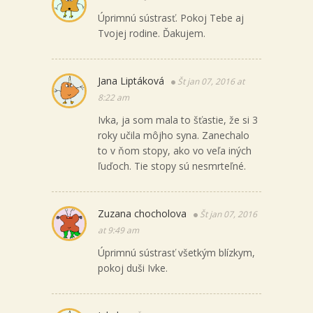
Úprimnú sústrasť. Pokoj Tebe aj
Tvojej rodine. Ďakujem.
Jana Liptáková
Št jan 07, 2016 at
8:22 am
Ivka, ja som mala to šťastie, že si 3
roky učila môjho syna. Zanechalo
to v ňom stopy, ako vo veľa iných
ľuďoch. Tie stopy sú nesmrteľné.
Zuzana chocholova
Št jan 07, 2016
at 9:49 am
Úprimnú sústrasť všetkým blízkym,
pokoj duši Ivke.