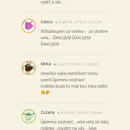
výdrž a silu …
Ľubica
St jan 06, 2016 at 12:21 pm
Ifčíkďakujem za všetko – za strašne
veľa… ĎAKUJEM ĎAKUJEM
ĎAKUJEM
Mirka
St jan 06, 2016 at 2:08 pm
Slniečko naše,nemôžem tomu
uveriť.Úprimnú sústrasť
rodinke,budú to mať bez teba ťažké
Zuzana
St jan 06, 2016 at 2:50 pm
Úprimnú sústrasť….veľa veľa síl celej
rodinke…myslím na vás….Ivka,