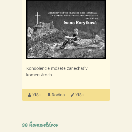
Kondolencie môžete zanechať v
komentároch.
Yfča
Rodina
Yfča
38 komentárov