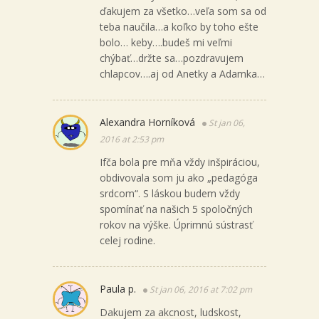
ďakujem za všetko…veľa som sa od
teba naučila…a koľko by toho ešte
bolo… keby….budeš mi veľmi
chýbať…držte sa…pozdravujem
chlapcov….aj od Anetky a Adamka…
Alexandra Horníková
St jan 06,
2016 at 2:53 pm
Ifča bola pre mňa vždy inšpiráciou,
obdivovala som ju ako „pedagóga
srdcom“. S láskou budem vždy
spomínať na našich 5 spoločných
rokov na výške. Úprimnú sústrasť
celej rodine.
Paula p.
St jan 06, 2016 at 7:02 pm
Dakujem za akcnost, ludskost,