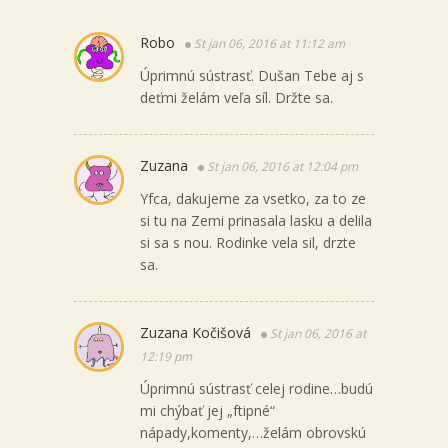
Robo
St jan 06, 2016 at 11:12 am
Úprimnú sústrasť. Dušan Tebe aj s
deťmi želám veľa síl. Držte sa.
Zuzana
St jan 06, 2016 at 12:04 pm
Yfca, dakujeme za vsetko, za to ze
si tu na Zemi prinasala lasku a delila
si sa s nou. Rodinke vela sil, drzte
sa.
Zuzana Kočišová
St jan 06, 2016 at
12:19 pm
Úprimnú sústrasť celej rodine…budú
mi chýbať jej „ftipné“
nápady,komenty,…želám obrovskú