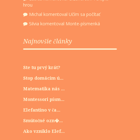
hrou
Michal
komentoval
Učím sa počítať
Silvia
komentoval
Monte-písmenká
Najnovšie články
Ste tu prvý krát?
Stop domácim ú...
Matematika nás ...
Montessori písm...
Elefantino v ča...
Smútočné ozn�...
Ako vzniklo Elef...