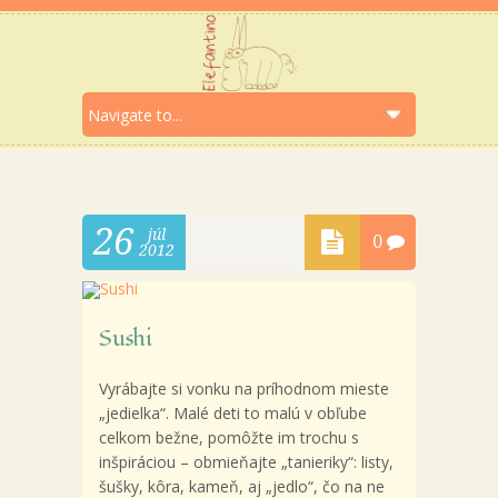
26
júl
0
2012
Sushi
Vyrábajte si vonku na príhodnom mieste
„jedielka“.
Malé deti to malú v obľube
celkom bežne, pomôžte im trochu s
inšpiráciou – obmieňajte „tanieriky“: listy,
šušky, kôra, kameň, aj „jedlo“, čo na ne