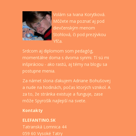
Volám sa Ivana Korytková.
Môžete ma poznať aj pod
dievčenským menom
Stohlová, či pod prezývkou
Yfča.
Srdcom aj diplomom som pedagóg,
momentálne doma s dvoma synmi. Tí sú mi
inšpiráciou - ako rastú, aj témy na blogu sa
postupne menia.
Za námet slona ďakujem Adriane Bohušovej
a nude na hodinách, počas ktorých vznikol. A
za to, že stránka existuje a funguje, zase
môže Spyrošík najlepší na svete.
Kontakty
ELEFANTINO.SK
Tatranská Lomnica 44
059 60 Vysoké Tatry