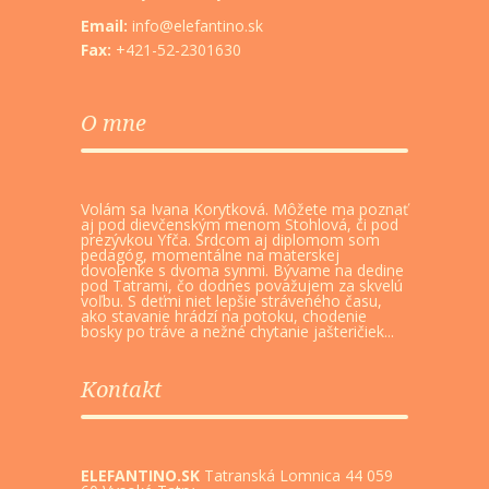
Email:
info@elefantino.sk
Fax:
+421-52-2301630
O mne
Volám sa Ivana Korytková. Môžete ma poznať
aj pod dievčenským menom Stohlová, či pod
prezývkou Yfča. Srdcom aj diplomom som
pedagóg, momentálne na materskej
dovolenke s dvoma synmi. Bývame na dedine
pod Tatrami, čo dodnes považujem za skvelú
voľbu. S deťmi niet lepšie stráveného času,
ako stavanie hrádzí na potoku, chodenie
bosky po tráve a nežné chytanie jašteričiek...
Kontakt
ELEFANTINO.SK
Tatranská Lomnica 44 059