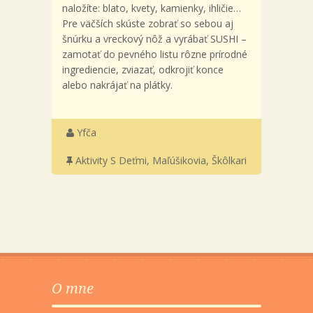
naložíte: blato, kvety, kamienky, ihličie…
Pre väčších skúste zobrať so sebou aj
šnúrku a vreckový nôž a vyrábať SUSHI –
zamotať do pevného listu rôzne prírodné
ingrediencie, zviazať, odkrojiť konce
alebo nakrájať na plátky.
Yfča
Aktivity S Deťmi
,
Maľúšikovia
,
Škôlkari
O mne