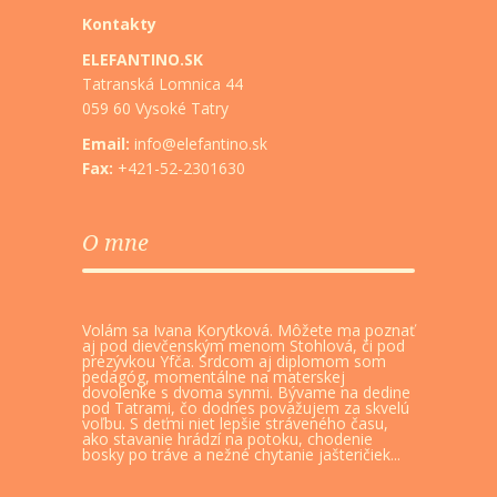
Kontakty
ELEFANTINO.SK
Tatranská Lomnica 44
059 60 Vysoké Tatry
Email:
info@elefantino.sk
Fax:
+421-52-2301630
O mne
Volám sa Ivana Korytková. Môžete ma poznať
aj pod dievčenským menom Stohlová, či pod
prezývkou Yfča. Srdcom aj diplomom som
pedagóg, momentálne na materskej
dovolenke s dvoma synmi. Bývame na dedine
pod Tatrami, čo dodnes považujem za skvelú
voľbu. S deťmi niet lepšie stráveného času,
ako stavanie hrádzí na potoku, chodenie
bosky po tráve a nežné chytanie jašteričiek...