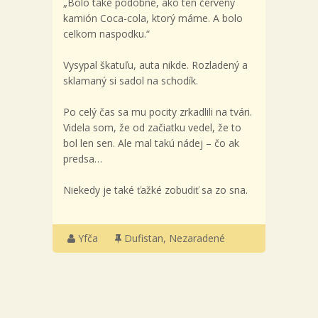
„Bolo také podobné, ako ten červený
kamión Coca-cola, ktorý máme. A bolo
celkom naspodku.“
Vysypal škatuľu, auta nikde. Rozladený a
sklamaný si sadol na schodík.
Po celý čas sa mu pocity zrkadlili na tvári.
Videla som, že od začiatku vedel, že to
bol len sen. Ale mal takú nádej – čo ak
predsa…
Niekedy je také ťažké zobudiť sa zo sna.
Yfča
Dufistan
,
Nezaradené