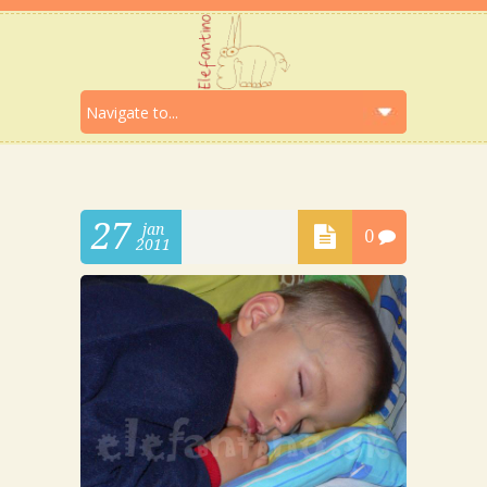
27
jan
0
2011