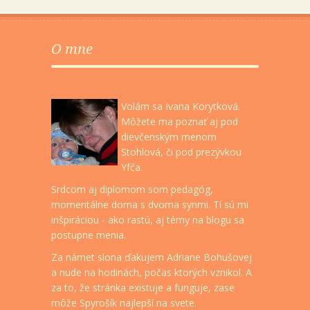
O mne
Volám sa Ivana Korytková.
Môžete ma poznať aj pod
dievčenským menom
Stohlová, či pod prezývkou
Yfča.
Srdcom aj diplomom som pedagóg,
momentálne doma s dvoma synmi. Tí sú mi
inšpiráciou - ako rastú, aj témy na blogu sa
postupne menia.
Za námet slona ďakujem Adriane Bohušovej
a nude na hodinách, počas ktorých vznikol. A
za to, že stránka existuje a funguje, zase
môže Spyrošík najlepší na svete.