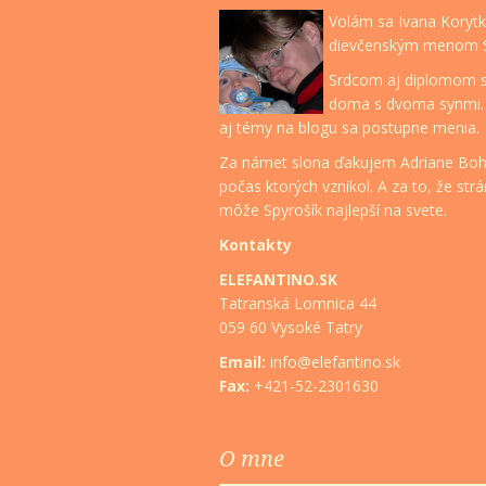
Volám sa Ivana Koryt
dievčenským menom St
Srdcom aj diplomom
doma s dvoma synmi. Tí
aj témy na blogu sa postupne menia.
Za námet slona ďakujem Adriane Boh
počas ktorých vznikol. A za to, že str
môže Spyrošík najlepší na svete.
Kontakty
ELEFANTINO.SK
Tatranská Lomnica 44
059 60 Vysoké Tatry
Email:
info@elefantino.sk
Fax:
+421-52-2301630
O mne