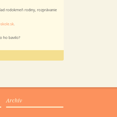
ríklad rodokmeň rodiny, rozprávanie
skole.sk
.
o ho bavilo?
Archív