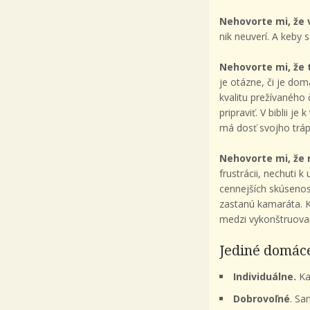
Nehovorte mi, že 
nik neuverí. A keby 
Nehovorte mi, že 
je otázne, či je dom
kvalitu prežívaného
pripraviť. V biblii 
má dosť svojho tráp
Nehovorte mi, že 
frustrácii, nechuti 
cennejších skúsenos
zastanú kamaráta. Ke
medzi vykonštruovan
Jediné domáce
Individuálne.
Ka
Dobrovoľné
. Sa