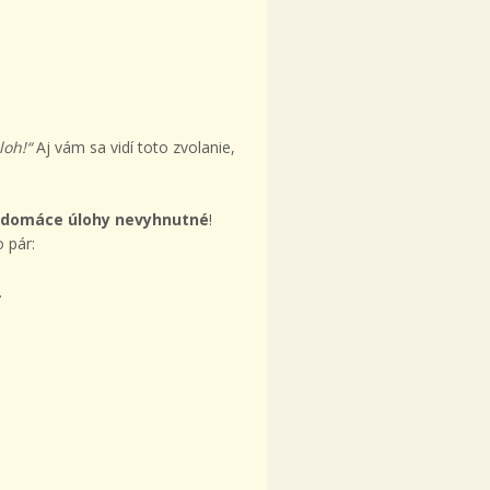
loh!“
Aj vám sa vidí toto zvolanie,
ú domáce úlohy nevyhnutné
!
 pár:
.