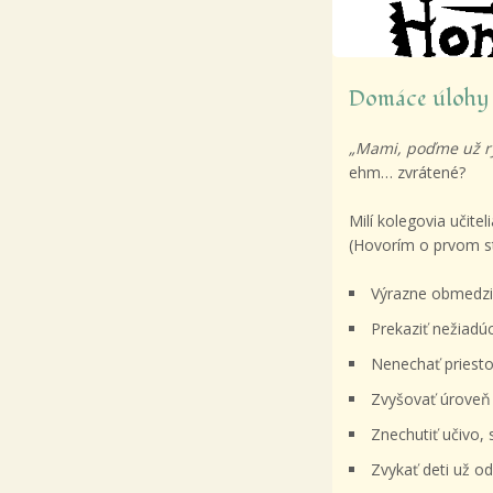
Domáce úlohy
„Mami, poďme už rý
ehm… zvrátené?
Milí kolegovia učite
(Hovorím o prvom st
Výrazne obmedziť
Prekaziť nežiadú
Nenechať priesto
Zvyšovať úroveň 
Znechutiť učivo, 
Zvykať deti už o