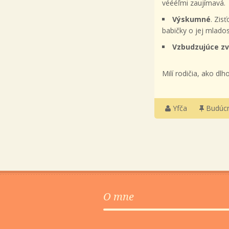
véééľmi zaujímavá.
Výskumné
. Zis
babičky o jej mlados
Vzbudzujúce z
Milí rodičia, ako d
Yfča
Budúcn
O mne