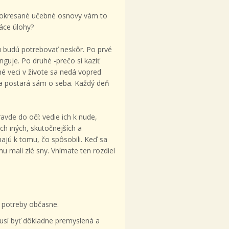
 okresané učebné osnovy vám to
máce úlohy?
ú budú potrebovať neskôr. Po prvé
guje. Po druhé -prečo si kaziť
é veci v živote sa nedá vopred
ň sa postará sám o seba. Každý deň
ravde do očí: vedie ich k nude,
ch iných, skutočnejších a
ajú k tomu, čo spôsobili. Keď sa
u mali zlé sny. Vnímate ten rozdiel
a potreby občasne.
usí byť dôkladne premyslená a