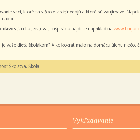
ťovanie vecí, ktoré sa v škole zistiť nedajú a ktoré sú zaujímavé. Nap
ti apod.
vedavosť
a chuť zisťovať. Inšpiráciu nájdete napríklad na
www.burjano
lho je vaše dieťa školákom? A koľkokrát malo na domácu úlohu niečo, č
osť Školstva
,
Škola
Vyhľadávanie