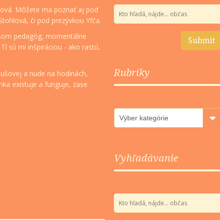
ková. Môžete ma poznať aj pod
ohlová, či pod prezývkou Yfča.
 som pedagóg, momentálne
 sú mi inšpiráciou - ako rastú,
Rubriky
ušovej a nude na hodinách,
ánka existuje a funguje, zase
Rubriky
Vyhľadávanie