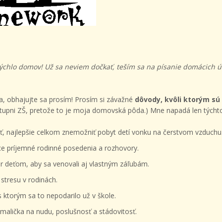
chlo domov! Už sa neviem dočkať, teším sa na písanie domácich ú
lia, obhajujte sa prosím! Prosím si závažné
dôvody, kvôli ktorým s
upni ZŠ, pretože to je moja domovská pôda.) Mne napadá len týchto
, najlepšie celkom znemožniť pobyt detí vonku na čerstvom vzduchu
ce príjemné rodinné posedenia a rozhovory.
r deťom, aby sa venovali aj vlastným záľubám.
stresu v rodinách.
s ktorým sa to nepodarilo už v škole.
dmalička na nudu, poslušnosť a stádovitosť.