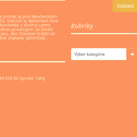
a poznať aj pod dievčenským
fča. Srdcom aj diplomom som
dovolenke s dvoma synmi.
Rubriky
odnes považujem za skvelú
času, ako stavanie hrádzí na
é chytanie jašteričiek...
Rubriky
4 059 60 Vysoké Tatry