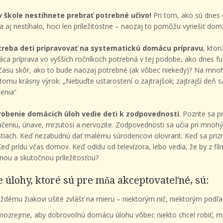
v škole nestihnete prebrať potrebné učivo!
Pri tom, ako sú dnes
sa aj nestíhalo, hoci len príležitostne – naozaj to pomôžu vyriešiť do
treba deti pripravovať na systematickú domácu prípravu
, ktor
áca príprava vo vyšších ročníkoch potrebná v tej podobe, ako dnes fun
 času skôr, ako to bude naozaj potrebné (ak vôbec niekedy)? Na mnoh
je k tomu krásny výrok: „Nebuďte ustarostení o zajtrajšok; zajtrajší de
enia“
robenie domácich úloh vedie deti k zodpovednosti
. Pozrite sa p
k učeniu, únave, mrzutosi a nervozite. Zodpovednosti sa učia pri mnohý
tiach. Keď nezabudnú dať malému súrodencovi olovrant. Keď sa prizn
ď prídu včas domov. Keď odídu od televízora, lebo vedia, že by z film
ou a skutočnou príležitosťou?
 úlohy, ktoré sú pre mňa akceptovateľné, sú:
ždému žiakovi ušité zvlášť na mieru – niektorým nič, niektorým podľ
mozrejme, aby dobrovoľnú domácu úlohu vôbec niekto chcel robiť, m