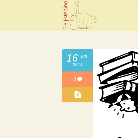
16
jan
2014
0