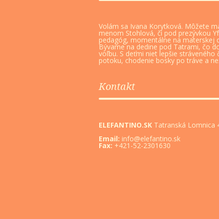
Volám sa Ivana Korytková. Môžete m
menom Stohlová, či pod prezývkou Y
pedagóg, momentálne na materskej 
Bývame na dedine pod Tatrami, čo d
voľbu. S deťmi niet lepšie stráveného 
potoku, chodenie bosky po tráve a nežn
Kontakt
ELEFANTINO.SK
Tatranská Lomnica 4
Email:
info@elefantino.sk
Fax:
+421-52-2301630