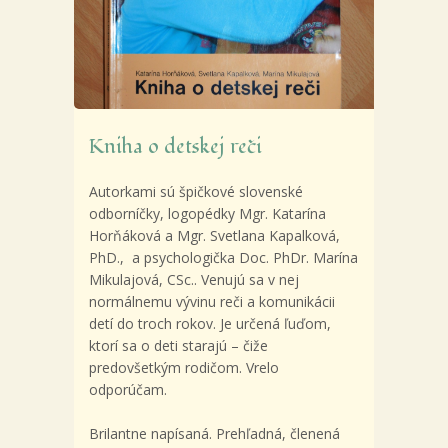
Kniha o detskej reči
Autorkami sú špičkové slovenské
odborníčky, logopédky Mgr. Katarína
Horňáková a Mgr. Svetlana Kapalková,
PhD., a psychologička Doc. PhDr. Marína
Mikulajová, CSc.. Venujú sa v nej
normálnemu vývinu reči a komunikácii
detí do troch rokov. Je určená ľuďom,
ktorí sa o deti starajú – čiže
predovšetkým rodičom. Vrelo
odporúčam.
Brilantne napísaná. Prehľadná, členená