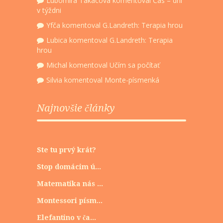
Lubomira Takacova
komentoval
Čas – dni
v týždni
Yfča
komentoval
G.Landreth: Terapia hrou
Lubica
komentoval
G.Landreth: Terapia
hrou
Michal
komentoval
Učím sa počítať
Silvia
komentoval
Monte-písmenká
Najnovšie články
Ste tu prvý krát?
Stop domácim ú...
Matematika nás ...
Montessori písm...
Elefantino v ča...