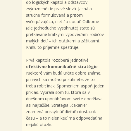
do logických kapitol a odstavcov,
zvýraznené tie pravé slová. Jasná a
stručne formulovaná a pritom
vyčerpávajúca, niet čo dodať. Odborné
(ale jednoducho vystihnuté) state sú
pretkávané krátkymi výpoveďami rodičov
malých detí – ich otázkami a zážitkami.
Knihu to príjemne spestruje.
Prvá kapitola rozoberá jednotlivé
efektívne
komunikačné stratégie
.
Niektoré vám budú určite dobre známe,
pri iných sa možno pristihnete, že to
treba robiť inak. Spomeniem aspoň jeden
príklad. Vybrala som tú, ktorá sa v
dnešnom uponáhľanom svete dodržiava
asi najťažšie. Stratégia „čakanie“
znamená poskytnúť dieťaťu dostatok
času – a to nielen keď má odpovedať na
nejakú otázku.