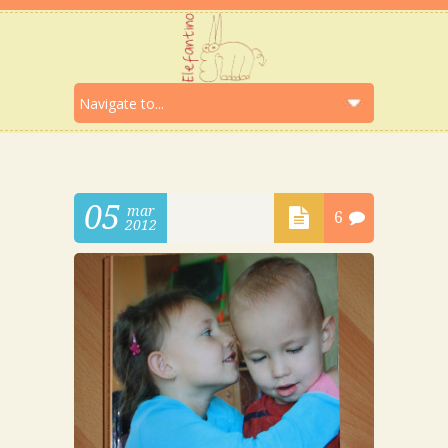
05
mar
6
2012