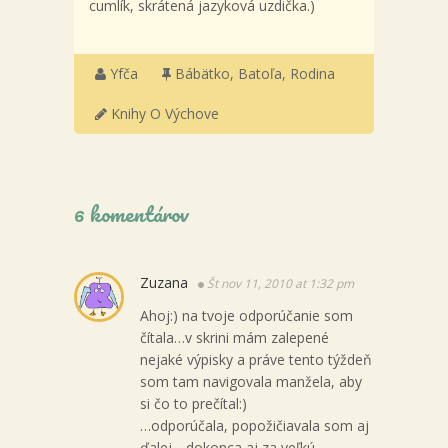
cumlík, skrátená jazyková uzdička.)
Yfča
Bábätko
,
Batoľa
,
Rodina
Knihy O Výchove
6 komentárov
Zuzana
Št nov 11, 2010 at 1:32 pm
Ahoj:) na tvoje odporúčanie som
čítala…v skrini mám zalepené
nejaké výpisky a práve tento týždeň
som tam navigovala manžela, aby
si čo to prečítal:)
…odporúčala, popožičiavala som aj
ďalej….dokonca aj za veľkú