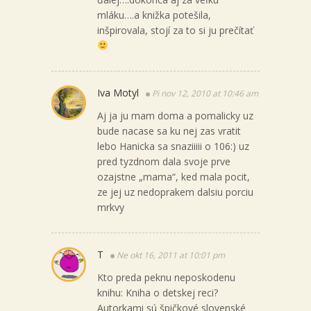
mláku….a knižka potešila,
inšpirovala, stojí za to si ju prečítať
Iva Motyl
Pi nov 12, 2010 at 10:46 am
Aj ja ju mam doma a pomalicky uz
bude nacase sa ku nej zas vratit
lebo Hanicka sa snaziiiii o 106:) uz
pred tyzdnom dala svoje prve
ozajstne „mama“, ked mala pocit,
ze jej uz nedoprakem dalsiu porciu
mrkvy
T
Ne okt 16, 2011 at 10:01 pm
Kto preda peknu neposkodenu
knihu: Kniha o detskej reci?
Autorkami sú špičkové slovenské