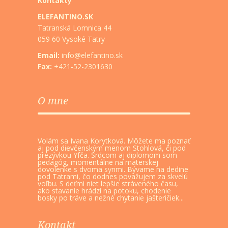
Kontakty
ELEFANTINO.SK
Tatranská Lomnica 44
059 60 Vysoké Tatry
Email:
info@elefantino.sk
Fax:
+421-52-2301630
O mne
Volám sa Ivana Korytková. Môžete ma poznať
aj pod dievčenským menom Stohlová, či pod
prezývkou Yfča. Srdcom aj diplomom som
pedagóg, momentálne na materskej
dovolenke s dvoma synmi. Bývame na dedine
pod Tatrami, čo dodnes považujem za skvelú
voľbu. S deťmi niet lepšie stráveného času,
ako stavanie hrádzí na potoku, chodenie
bosky po tráve a nežné chytanie jašteričiek...
Kontakt