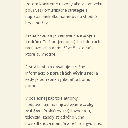
Potom konkrétne návody ako v tom veku
používať komunikačné stratégie a
napokon niekoľko námetov na vhodné
hry a hračky.
Tretia kapitola je venovaná
detským
knihám
. Tiež po jednotlivých obdobiach
radí, ako ich s deťmi čítať či listovať a
ktoré sú vhodné.
Štvrtá kapitola obsahuje stručné
informácie o
poruchách vývinu reči
a
kedy je potrebné vyhľadať odbornú
pomoc.
V poslednej kapitole autorky
zodpovedajú na najčastejšie
otázky
rodičov
. (Problémy s výslovnosťou,
televízia, zápaly stredného ucha,
nosohltanová mandľa a reč, bilingvizmus,