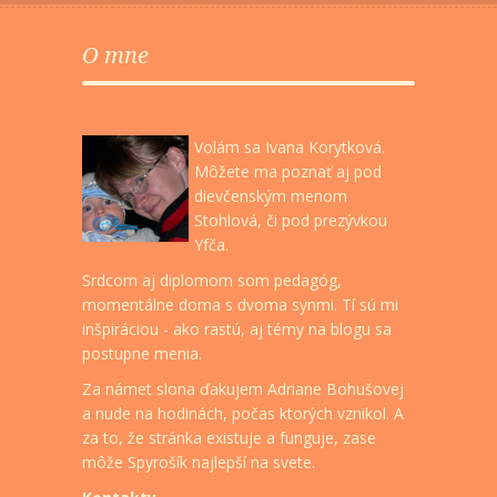
O mne
Volám sa Ivana Korytková.
Môžete ma poznať aj pod
dievčenským menom
Stohlová, či pod prezývkou
Yfča.
Srdcom aj diplomom som pedagóg,
momentálne doma s dvoma synmi. Tí sú mi
inšpiráciou - ako rastú, aj témy na blogu sa
postupne menia.
Za námet slona ďakujem Adriane Bohušovej
a nude na hodinách, počas ktorých vznikol. A
za to, že stránka existuje a funguje, zase
môže Spyrošík najlepší na svete.