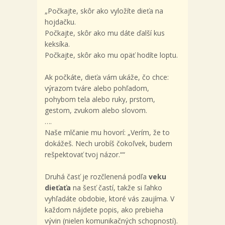
„Počkajte, skôr ako vyložíte dieťa na
hojdačku.
Počkajte, skôr ako mu dáte ďalší kus
keksíka.
Počkajte, skôr ako mu opäť hodíte loptu.
Ak počkáte, dieťa vám ukáže, čo chce:
výrazom tváre alebo pohľadom,
pohybom tela alebo ruky, prstom,
gestom, zvukom alebo slovom.
….
Naše mlčanie mu hovorí: „Verím, že to
dokážeš. Nech urobíš čokoľvek, budem
rešpektovať tvoj názor.““
Druhá časť je rozčlenená podľa
veku
dieťaťa
na šesť častí, takže si ľahko
vyhľadáte obdobie, ktoré vás zaujíma. V
každom nájdete popis, ako prebieha
vývin (nielen komunikačných schopností).