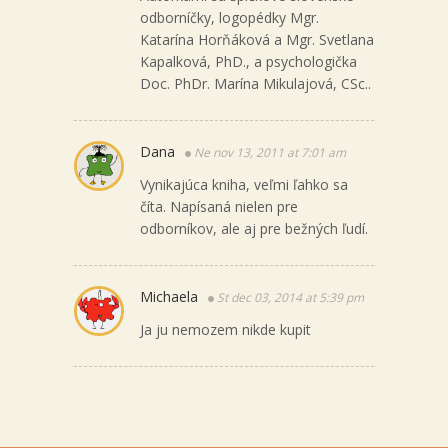
odborníčky, logopédky Mgr.
Katarína Horňáková a Mgr. Svetlana
Kapalková, PhD., a psychologička
Doc. PhDr. Marína Mikulajová, CSc..
Dana
Ne nov 13, 2011 at 7:01 am
Vynikajúca kniha, veľmi ľahko sa
číta. Napísaná nielen pre
odborníkov, ale aj pre bežných ľudí.
Michaela
St dec 03, 2014 at 5:39 pm
Ja ju nemozem nikde kupit