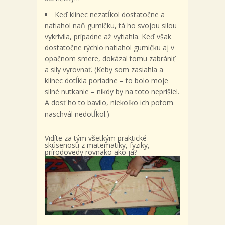
Keď klinec nezatĺkol dostatočne a
natiahol naň gumičku, tá ho svojou silou
vykrivila, prípadne až vytiahla. Keď však
dostatočne rýchlo natiahol gumičku aj v
opačnom smere, dokázal tomu zabrániť
a sily vyrovnať. (Keby som zasiahla a
klinec dotĺkla poriadne – to bolo moje
silné nutkanie – nikdy by na toto neprišiel.
A dosť ho to bavilo, niekoľko ich potom
naschvál nedotĺkol.)
Vidíte za tým všetkým praktické
skúsenosti z matematiky, fyziky,
prírodovedy rovnako ako ja?