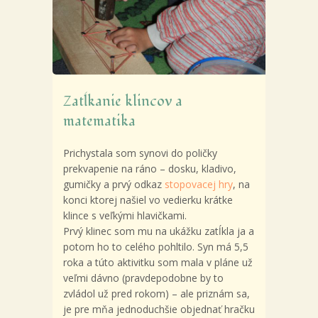
Zatĺkanie klincov a
matematika
Prichystala som synovi do poličky
prekvapenie na ráno – dosku, kladivo,
gumičky a prvý odkaz
stopovacej hry
, na
konci ktorej našiel vo vedierku krátke
klince
s veľkými hlavičkami.
Prvý klinec som mu na ukážku zatĺkla ja a
potom ho to celého pohltilo. Syn má 5,5
roka a túto aktivitku som mala v pláne už
veľmi dávno (pravdepodobne by to
zvládol už pred rokom) – ale priznám sa,
je pre mňa jednoduchšie objednať hračku