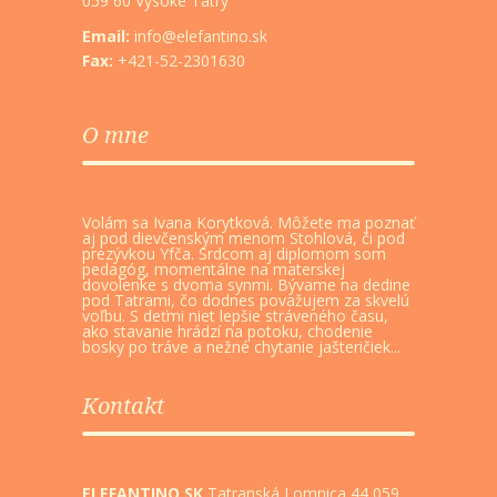
059 60 Vysoké Tatry
Email:
info@elefantino.sk
Fax:
+421-52-2301630
O mne
Volám sa Ivana Korytková. Môžete ma poznať
aj pod dievčenským menom Stohlová, či pod
prezývkou Yfča. Srdcom aj diplomom som
pedagóg, momentálne na materskej
dovolenke s dvoma synmi. Bývame na dedine
pod Tatrami, čo dodnes považujem za skvelú
voľbu. S deťmi niet lepšie stráveného času,
ako stavanie hrádzí na potoku, chodenie
bosky po tráve a nežné chytanie jašteričiek...
Kontakt
ELEFANTINO.SK
Tatranská Lomnica 44 059