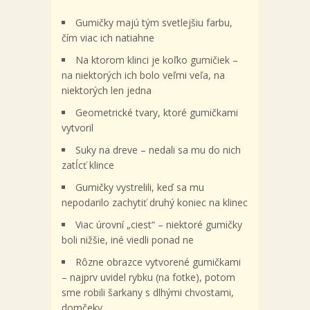
Gumičky majú tým svetlejšiu farbu,
čím viac ich natiahne
Na ktorom klinci je koľko gumičiek –
na niektorých ich bolo veľmi veľa, na
niektorých len jedna
Geometrické tvary, ktoré gumičkami
vytvoril
Suky na dreve – nedali sa mu do nich
zatĺcť klince
Gumičky vystrelili, keď sa mu
nepodarilo zachytiť druhý koniec na klinec
Viac úrovní „ciest“ – niektoré gumičky
boli nižšie, iné viedli ponad ne
Rôzne obrazce vytvorené gumičkami
– najprv uvidel rybku (na fotke), potom
sme robili šarkany s dlhými chvostami,
domčeky…