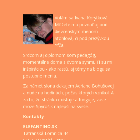
Volám sa Ivana Korytková.
Môžete ma poznať aj pod
dievčenským menom
Stohlová, či pod prezývkou
Yfča.
Srdcom aj diplomom som pedagóg,
momentálne doma s dvoma synmi. Tí sú mi
inšpiráciou - ako rastú, aj témy na blogu sa
postupne menia.
Za námet slona ďakujem Adriane Bohušovej
a nude na hodinách, počas ktorých vznikol. A
za to, že stránka existuje a funguje, zase
môže Spyrošík najlepší na svete.
Kontakty
ELEFANTINO.SK
Tatranská Lomnica 44