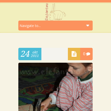
24
okt
0
2011