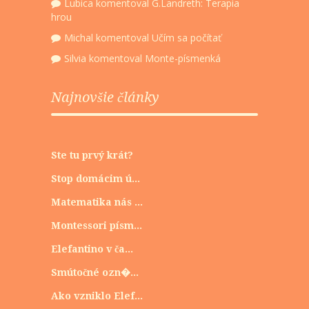
Lubica
komentoval
G.Landreth: Terapia
hrou
Michal
komentoval
Učím sa počítať
Silvia
komentoval
Monte-písmenká
Najnovšie články
Ste tu prvý krát?
Stop domácim ú...
Matematika nás ...
Montessori písm...
Elefantino v ča...
Smútočné ozn�...
Ako vzniklo Elef...