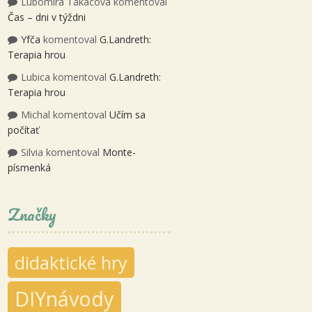
Lubomira Takacova
komentoval
Čas – dni v týždni
Yfča
komentoval
G.Landreth:
Terapia hrou
Lubica
komentoval
G.Landreth:
Terapia hrou
Michal
komentoval
Učím sa
počítať
Silvia
komentoval
Monte-
písmenká
Značky
didaktické hry
DIYnávody