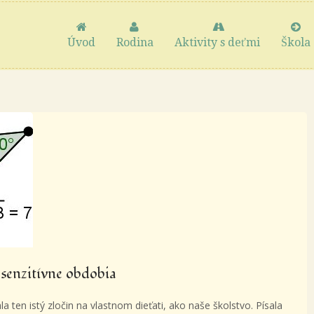
Úvod
Rodina
Aktivity s deťmi
Škola
– senzitívne obdobia
ten istý zločin na vlastnom dieťati, ako naše školstvo. Písala