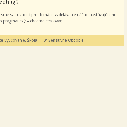
ooling?
 sme sa rozhodli pre domáce vzdelávanie nášho nastávajúceho
o pragmatický – chceme cestovať.
e Vyučovanie
,
Škola
Senzitívne Obdobie