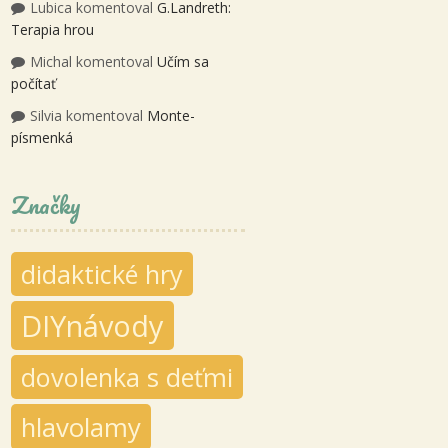
Lubica
komentoval
G.Landreth:
Terapia hrou
Michal
komentoval
Učím sa
počítať
Silvia
komentoval
Monte-
písmenká
Značky
didaktické hry
DIYnávody
dovolenka s deťmi
hlavolamy