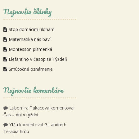
Najnovšie články
Stop domácim úlohám
Matematika nás baví
Montessori písmenká
Elefantino v časopise Týždeň
Smútočné oznámenie
Najnovšie komentáre
Lubomira Takacova
komentoval
Čas – dni v týždni
Yfča
komentoval
G.Landreth:
Terapia hrou