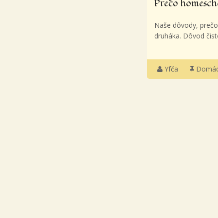
Prečo homesch
Naše dôvody, prečo
druháka. Dôvod čist
Yfča
Domác