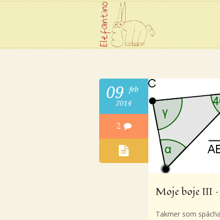
09
feb
2014
2
Moje boje III 
Takmer som spáchala 