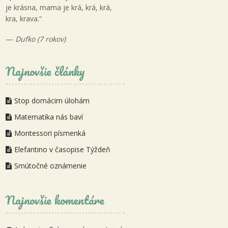
je krásna, mama je krá, krá, krá,
kra, krava.“
—
Dufko (7 rokov)
Najnovšie články
Stop domácim úlohám
Matematika nás baví
Montessori písmenká
Elefantino v časopise Týždeň
Smútočné oznámenie
Najnovšie komentáre