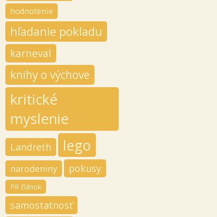
hodnotenie
hľadanie pokladu
karneval
knihy o výchove
kritické
myslenie
lego
Landreth
pokusy
narodeniny
PR článok
samostatnosť