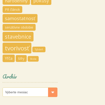
pokusy
narodeniny
PR článok
samostatnosť
senzitívne obdobie
stavebnice
tvorivosť
Týždeň
Yfča
šifry
škola
Archív
Archív