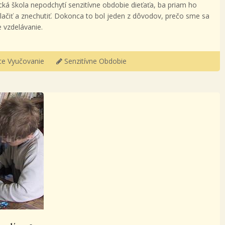
cká škola nepodchytí senzitívne obdobie dieťaťa, ba priam ho
ačiť a znechutiť. Dokonca to bol jeden z dôvodov, prečo sme sa
 vzdelávanie.
e Vyučovanie
Senzitívne Obdobie