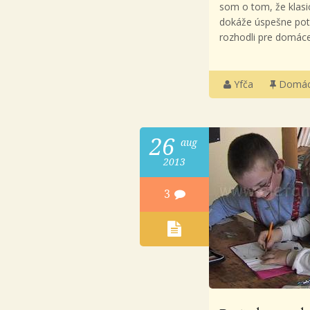
som o tom, že klasi
dokáže úspešne potl
rozhodli pre domáce
Yfča
Domác
26
aug
2013
3