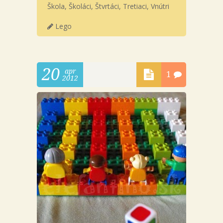
Škola
,
Školáci
,
Štvrtáci
,
Tretiaci
,
Vnútri
Lego
20
apr
1
2012