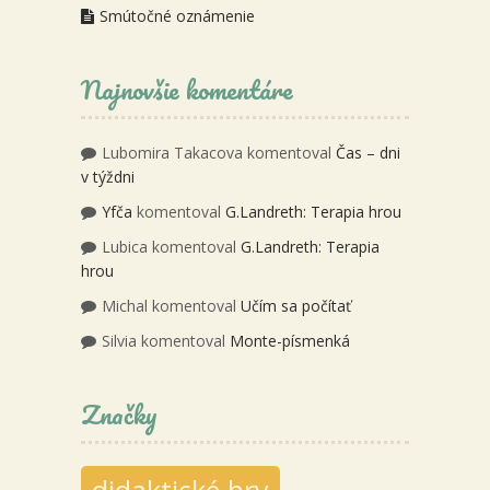
Smútočné oznámenie
Najnovšie komentáre
Lubomira Takacova
komentoval
Čas – dni
v týždni
Yfča
komentoval
G.Landreth: Terapia hrou
Lubica
komentoval
G.Landreth: Terapia
hrou
Michal
komentoval
Učím sa počítať
Silvia
komentoval
Monte-písmenká
Značky
didaktické hry