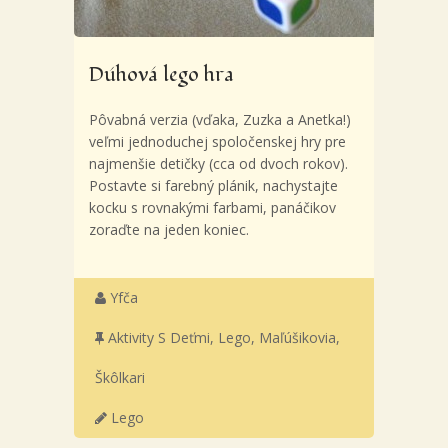
Dúhová lego hra
Pôvabná verzia (vďaka, Zuzka a Anetka!)
veľmi jednoduchej spoločenskej hry pre
najmenšie detičky (cca od dvoch rokov).
Postavte si farebný plánik, nachystajte
kocku s rovnakými farbami, panáčikov
zoraďte na jeden koniec.
Yfča
Aktivity S Deťmi
,
Lego
,
Maľúšikovia
,
Škôlkari
Lego