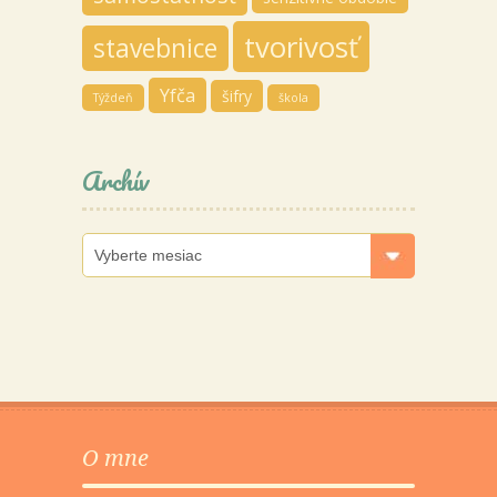
tvorivosť
stavebnice
Yfča
šifry
Týždeň
škola
Archív
Archív
O mne