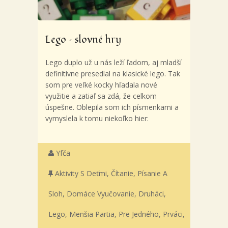
Lego – slovné hry
Lego duplo už u nás leží ľadom, aj mladší
definitívne presedlal na klasické lego. Tak
som pre veľké kocky hľadala nové
využitie a zatiaľ sa zdá, že celkom
úspešne. Oblepila som ich písmenkami a
vymyslela k tomu niekoľko hier:
Yfča
Aktivity S Deťmi
,
Čítanie, Písanie A
Sloh
,
Domáce Vyučovanie
,
Druháci
,
Lego
,
Menšia Partia
,
Pre Jedného
,
Prváci
,