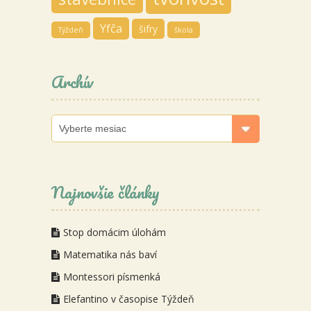
Yfča
šifry
Týždeň
škola
Archív
Archív
Najnovšie články
Stop domácim úlohám
Matematika nás baví
Montessori písmenká
Elefantino v časopise Týždeň