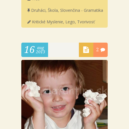
Druháci
,
Škola
,
Slovenčina - Gramatika
Kritické Myslenie
,
Lego
,
Tvorivosť
16
aug
2
2013