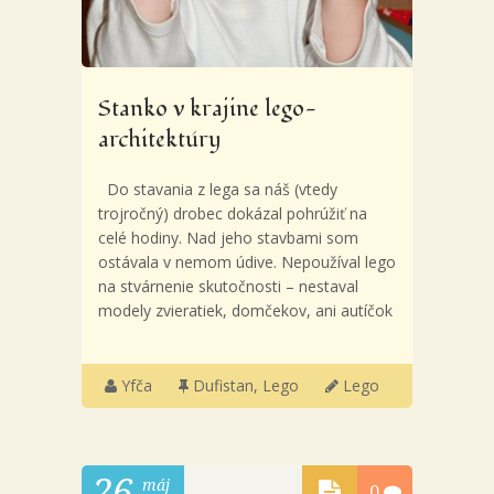
Stanko v krajine lego-
architektúry
Do stavania z lega sa náš (vtedy
trojročný) drobec dokázal pohrúžiť na
celé hodiny. Nad jeho stavbami som
ostávala v nemom údive. Nepoužíval lego
na stvárnenie skutočnosti – nestaval
modely zvieratiek, domčekov, ani autíčok
Yfča
Dufistan
,
Lego
Lego
26
máj
0