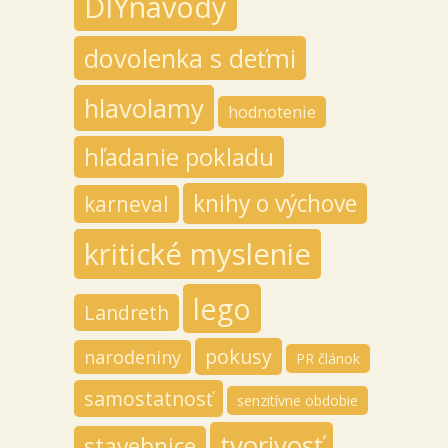
DIYnávody
dovolenka s deťmi
hlavolamy
hodnotenie
hľadanie pokladu
knihy o výchove
karneval
kritické myslenie
lego
Landreth
pokusy
narodeniny
PR článok
samostatnosť
senzitívne obdobie
tvorivosť
stavebnice