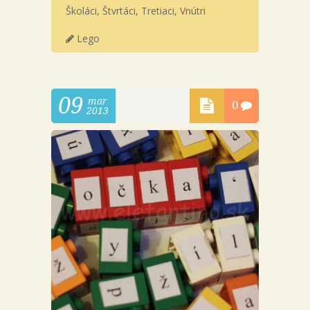
Školáci
,
Štvrtáci
,
Tretiaci
,
Vnútri
Lego
09
mar
0
2013