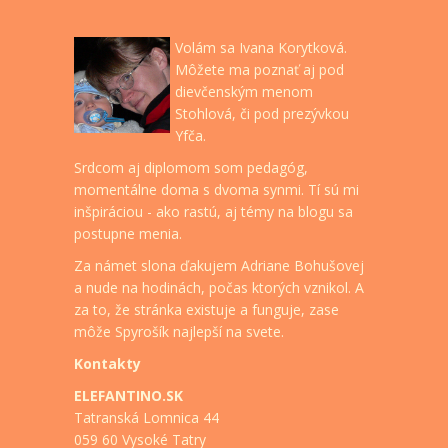
Volám sa Ivana Korytková.
Môžete ma poznať aj pod
dievčenským menom
Stohlová, či pod prezývkou
Yfča.
Srdcom aj diplomom som pedagóg,
momentálne doma s dvoma synmi. Tí sú mi
inšpiráciou - ako rastú, aj témy na blogu sa
postupne menia.
Za námet slona ďakujem Adriane Bohušovej
a nude na hodinách, počas ktorých vznikol. A
za to, že stránka existuje a funguje, zase
môže Spyrošík najlepší na svete.
Kontakty
ELEFANTINO.SK
Tatranská Lomnica 44
059 60 Vysoké Tatry