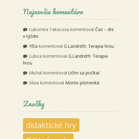
Najnovšie komentáre
Lubomira Takacova
komentoval
Čas – dni
v týždni
Yfča
komentoval
G.Landreth: Terapia hrou
Lubica
komentoval
G.Landreth: Terapia
hrou
Michal
komentoval
Učím sa počítať
Silvia
komentoval
Monte-písmenká
Značky
didaktické hry