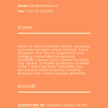
Email:
info@elefantino.sk
Fax:
+421-52-2301630
O mne
Volám sa Ivana Korytková. Môžete ma poznať
aj pod dievčenským menom Stohlová, či pod
prezývkou Yfča. Srdcom aj diplomom som
pedagóg, momentálne na materskej
dovolenke s dvoma synmi. Bývame na dedine
pod Tatrami, čo dodnes považujem za skvelú
voľbu. S deťmi niet lepšie stráveného času,
ako stavanie hrádzí na potoku, chodenie
bosky po tráve a nežné chytanie jašteričiek...
Kontakt
ELEFANTINO.SK
Tatranská Lomnica 44 059