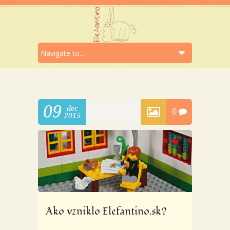
09
dec
0
2015
Ako vzniklo Elefantino.sk?