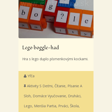
Lego boggle-had
Hra s lego duplo písmenkovými kockami.
Yfča
Aktivity S Deťmi
,
Čítanie, Písanie A
Sloh
,
Domáce Vyučovanie
,
Druháci
,
Lego
,
Menšia Partia
,
Prváci
,
Škola
,