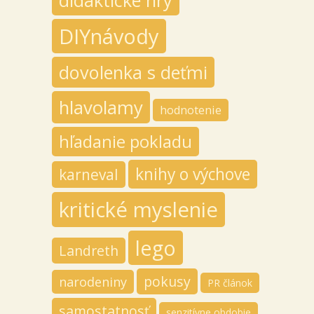
DIYnávody
dovolenka s deťmi
hlavolamy
hodnotenie
hľadanie pokladu
knihy o výchove
karneval
kritické myslenie
lego
Landreth
pokusy
narodeniny
PR článok
samostatnosť
senzitívne obdobie