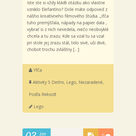
Iste ste si vždy kládli otázku ako vlastne
vzniklo Elefantíno? Dole máte odpoveď z
nášho kreatívneho filmového štúdia. „Ifča
tuho premýšľala, nápady na papier dala ,
vybrať si z nich nevedela, niečo neobvyklé
chcela a tu zrazu: Kde sa vzal tu sa vzal
pri stole jej zrazu stál, telo sivé, uši divé,
chobot trochu zvláštny […]
Yfča
Aktivity S Deťmi
,
Lego
,
Nezaradené
,
Podľa Rekvizít
Lego
03
jan
0