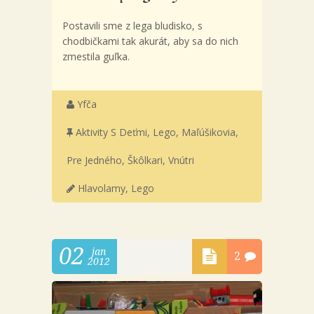
Postavili sme z lega bludisko, s
chodbičkami tak akurát, aby sa do nich
zmestila guľka.
Yfča
Aktivity S Deťmi
,
Lego
,
Maľúšikovia
,
Pre Jedného
,
Škôlkari
,
Vnútri
Hlavolamy
,
Lego
02
jan
2
2012