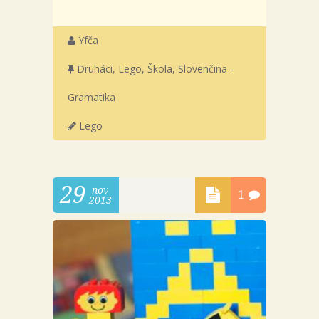
Yfča
Druháci
,
Lego
,
Škola
,
Slovenčina -
Gramatika
Lego
29
nov
1
2013