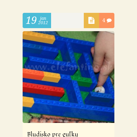
19
jan
4
2012
Bludisko pre guľky