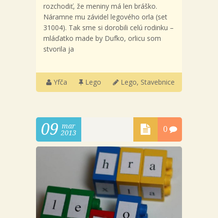
rozchodiť, že meniny má len bráško.
Náramne mu závidel legového orla (set
31004). Tak sme si dorobili celú rodinku –
mláďatko made by Dufko, orlicu som
stvorila ja
Yfča
Lego
Lego
,
Stavebnice
09
mar
0
2013