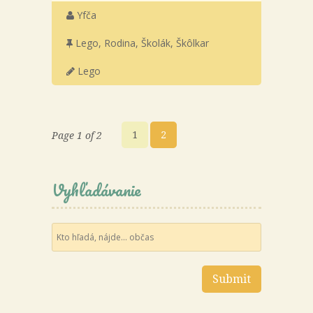
Yfča
Lego
,
Rodina
,
Školák
,
Škôlkar
Lego
1
2
Page 1 of 2
Vyhľadávanie