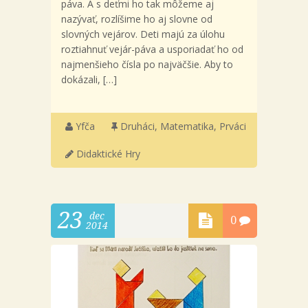
páva. A s deťmi ho tak môžeme aj
nazývať, rozlíšime ho aj slovne od
slovných vejárov. Deti majú za úlohu
roztiahnuť vejár-páva a usporiadať ho od
najmenšieho čísla po najväčšie. Aby to
dokázali, […]
Yfča
Druháci
,
Matematika
,
Prváci
Didaktické Hry
23
dec
0
2014