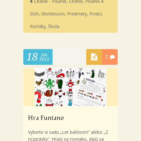
Čítanie - Písanie
,
Čítanie, Písanie A
Sloh
,
Montessori
,
Predmety
,
Prváci
,
Ročníky
,
Škola
18
jún
2
2015
Hra Funtano
Vyberte si sadu „Let balónom“ alebo „Z
rozprávky“. Hrajú sa rovnako, dajú sa