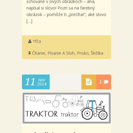
schované v sivých obrázkoch – aha,
napísal si slovo! Pozri sa na farebný
obrázok – pomôže ti „prečítať“, aké slovo
[…]
Yfča
Čítanie, Písanie A Sloh
,
Prváci
,
Škôlka
11
nov
1
2014