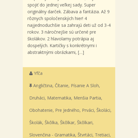
spojiť do jednej veľkej sady. Super
originálny darček. Zábava a fantázia. Až 9
rôznych spoločenských hier! 4
najjednoduchšie sa zahrajú deti už od 3-4
rokov. 3 náročnejšie sú určené pre
školákov. 2 hlavolamy potrápia aj
dospelých. Kartičky s konkrétnymi i
abstraktnými obrázkami, […]
Yfča
Angličtina
,
Čítanie, Písanie A Sloh
,
Druháci
,
Matematika
,
Menšia Partia
,
Obohatenie
,
Pre Jedného
,
Prváci
,
Školáci
,
Školák
,
Škôlka
,
Škôlkar
,
Škôlkari
,
Slovenčina - Gramatika
,
Štvrtáci
,
Tretiaci
,