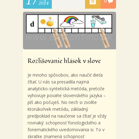
17
0
2014
Rozlišovanie hlások v slove
Je mnoho spôsobov, ako naučiť dieťa
čítať. U nás sa presadila najmä
analyticko-syntetická metóda, pretože
vyhovuje povahe slovenského jazyka –
píš ako počuješ. No nech si zvolíte
ktorúkoľvek metódu, základný
predpoklad na naučenie sa čítať je vždy
rovnaký: schopnosť fonologického a
fonematického uvedomovania si. To v
skratke znamená schopnosť