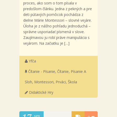
proces, ako som o tom písala v
predošlom článku. Jedna z pekných a pre
deti pútavých pomôcok pochádza z
dielne Márie Montessori – slovné vejáre.
Úloha je z nášho pohľadu jednoduchá –
správne usporiadať písmená v slove.
Zaujímavou ju robí práve manipulácia s
vejárom. Na začiatku je […]
Yfča
Čítanie - Písanie
,
Čítanie, Písanie A
Sloh
,
Montessori
,
Prváci
,
Škola
Didaktické Hry
sep