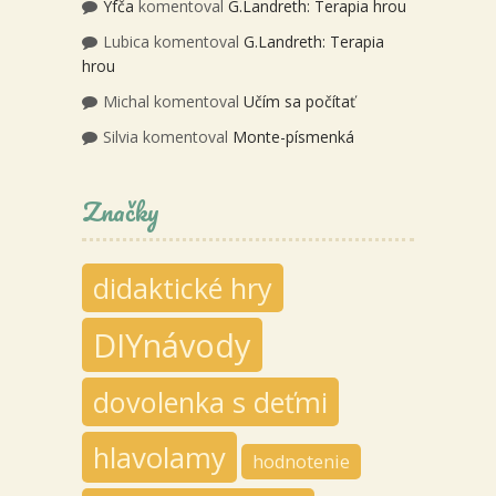
Yfča
komentoval
G.Landreth: Terapia hrou
Lubica
komentoval
G.Landreth: Terapia
hrou
Michal
komentoval
Učím sa počítať
Silvia
komentoval
Monte-písmenká
Značky
didaktické hry
DIYnávody
dovolenka s deťmi
hlavolamy
hodnotenie