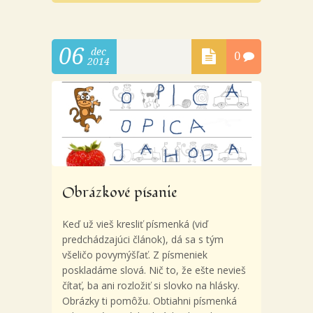
06
dec
0
2014
Obrázkové písanie
Keď už vieš kresliť písmenká (viď
predchádzajúci článok), dá sa s tým
všeličo povymýšľať. Z písmeniek
poskladáme slová. Nič to, že ešte nevieš
čítať, ba ani rozložiť si slovko na hlásky.
Obrázky ti pomôžu. Obtiahni písmenká