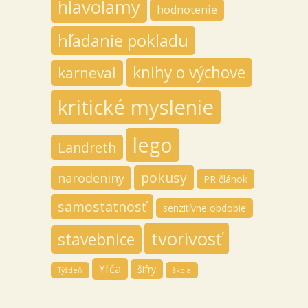
hlavolamy
hodnotenie
hľadanie pokladu
knihy o výchove
karneval
kritické myslenie
lego
Landreth
pokusy
narodeniny
PR článok
samostatnosť
senzitívne obdobie
tvorivosť
stavebnice
Yfča
šifry
Týždeň
škola