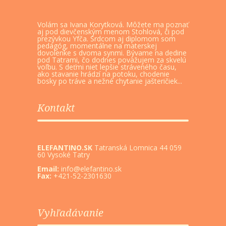
Volám sa Ivana Korytková. Môžete ma poznať
aj pod dievčenským menom Stohlová, či pod
prezývkou Yfča. Srdcom aj diplomom som
pedagóg, momentálne na materskej
dovolenke s dvoma synmi. Bývame na dedine
pod Tatrami, čo dodnes považujem za skvelú
voľbu. S deťmi niet lepšie stráveného času,
ako stavanie hrádzí na potoku, chodenie
bosky po tráve a nežné chytanie jašteričiek...
Kontakt
ELEFANTINO.SK
Tatranská Lomnica 44 059
60 Vysoké Tatry
Email:
info@elefantino.sk
Fax:
+421-52-2301630
Vyhľadávanie