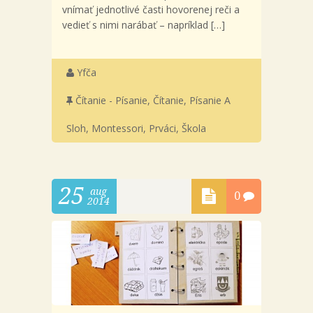
vnímať jednotlivé časti hovorenej reči a
vedieť s nimi narábať – napríklad […]
Yfča
Čítanie - Písanie
,
Čítanie, Písanie A
Sloh
,
Montessori
,
Prváci
,
Škola
25
aug
0
2014