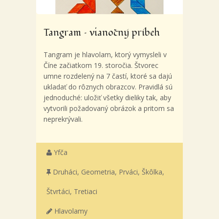
Tangram – vianočný príbeh
Tangram je hlavolam, ktorý vymysleli v
Číne začiatkom 19. storočia. Štvorec
umne rozdelený na 7 častí, ktoré sa dajú
ukladať do rôznych obrazcov. Pravidlá sú
jednoduché: uložiť všetky dieliky tak, aby
vytvorili požadovaný obrázok a pritom sa
neprekrývali.
Yfča
Druháci
,
Geometria
,
Prváci
,
Škôlka
,
Štvrtáci
,
Tretiaci
Hlavolamy