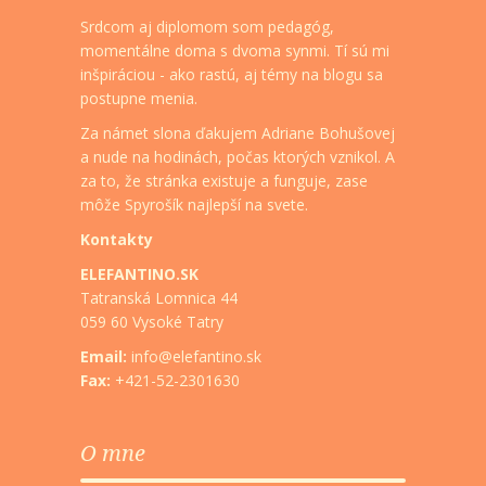
Srdcom aj diplomom som pedagóg,
momentálne doma s dvoma synmi. Tí sú mi
inšpiráciou - ako rastú, aj témy na blogu sa
postupne menia.
Za námet slona ďakujem Adriane Bohušovej
a nude na hodinách, počas ktorých vznikol. A
za to, že stránka existuje a funguje, zase
môže Spyrošík najlepší na svete.
Kontakty
ELEFANTINO.SK
Tatranská Lomnica 44
059 60 Vysoké Tatry
Email:
info@elefantino.sk
Fax:
+421-52-2301630
O mne