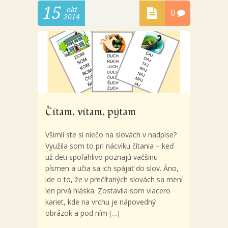
15
okt
0
2014
Čítam, vítam, pýtam
Všimli ste si niečo na slovách v nadpise?
Využila som to pri nácviku čítania – keď
už deti spoľahlivo poznajú väčšinu
písmen a učia sa ich spájať do slov. Áno,
ide o to, že v prečítaných slovách sa mení
len prvá hláska. Zostavila som viacero
kariet, kde na vrchu je nápovedný
obrázok a pod ním […]