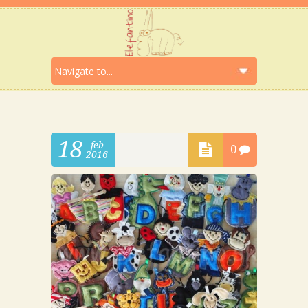
18
feb
0
2016