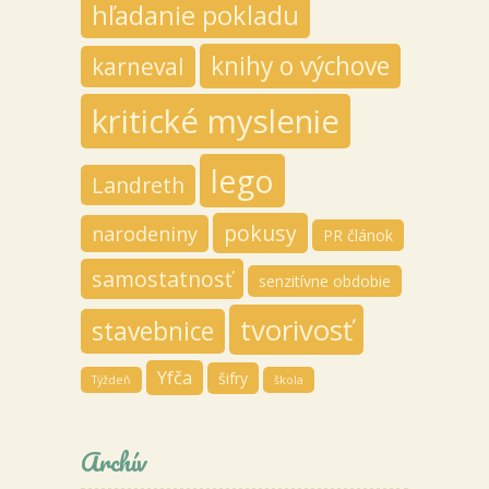
hľadanie pokladu
knihy o výchove
karneval
kritické myslenie
lego
Landreth
pokusy
narodeniny
PR článok
samostatnosť
senzitívne obdobie
tvorivosť
stavebnice
Yfča
šifry
Týždeň
škola
Archív