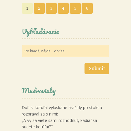
1
2
3
4
5
6
Vyhľadávanie
Mudrovinky
Dufi si kotúľal vylúskané arašidy po stole a
rozprával sa s nimi:
„A vy sa viete sami rozhodnúť, kadiaľ sa
budete kotúľať?“