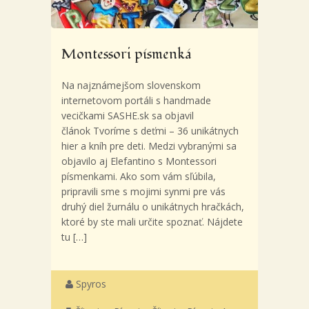
Montessori písmenká
Na najznámejšom slovenskom
internetovom portáli s handmade
vecičkami SASHE.sk sa objavil
článok Tvoríme s deťmi – 36 unikátnych
hier a kníh pre deti. Medzi vybranými sa
objavilo aj Elefantino s Montessori
písmenkami. Ako som vám sľúbila,
pripravili sme s mojimi synmi pre vás
druhý diel žurnálu o unikátnych hračkách,
ktoré by ste mali určite spoznať. Nájdete
tu […]
Spyros