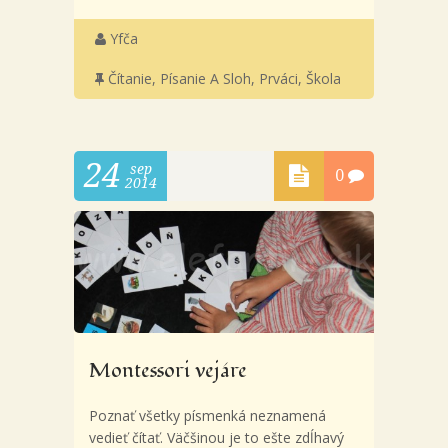
Yfča
Čítanie, Písanie A Sloh
,
Prváci
,
Škola
24
sep
0
2014
Montessori vejáre
Poznať všetky písmenká neznamená
vedieť čítať. Väčšinou je to ešte zdĺhavý