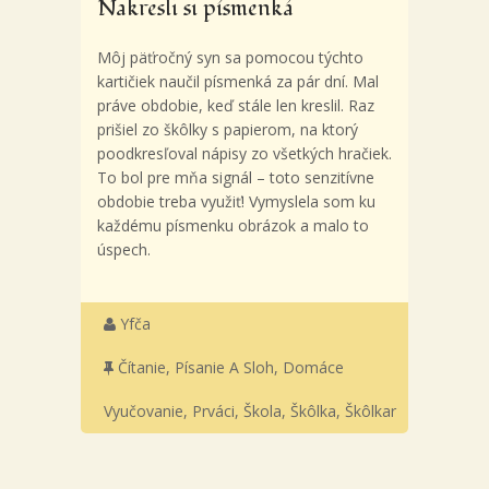
Nakresli si písmenká
Môj päťročný syn sa pomocou týchto
kartičiek naučil písmenká za pár dní. Mal
práve obdobie, keď stále len kreslil. Raz
prišiel zo škôlky s papierom, na ktorý
poodkresľoval nápisy zo všetkých hračiek.
To bol pre mňa signál – toto senzitívne
obdobie treba využiť! Vymyslela som ku
každému písmenku obrázok a malo to
úspech.
Yfča
Čítanie, Písanie A Sloh
,
Domáce
Vyučovanie
,
Prváci
,
Škola
,
Škôlka
,
Škôlkar