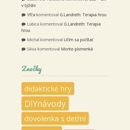
v týždni
Yfča
komentoval
G.Landreth: Terapia hrou
Lubica
komentoval
G.Landreth: Terapia
hrou
Michal
komentoval
Učím sa počítať
Silvia
komentoval
Monte-písmenká
Značky
didaktické hry
DIYnávody
dovolenka s deťmi