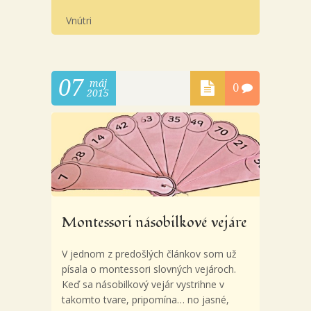
Vnútri
07
máj
0
2015
Montessori násobilkové vejáre
V jednom z predošlých článkov som už
písala o montessori slovných vejároch.
Keď sa násobilkový vejár vystrihne v
takomto tvare, pripomína… no jasné,