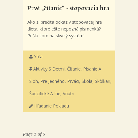
Prvé „čítanie“ – stopovacia hra
Ako si prečíta odkaz v stopovacej hre
dieťa, ktoré ešte nepozná písmenká?
Prišla som na skvelý systém!
Yfča
Aktivity S Deťmi
,
Čítanie, Písanie A
Sloh
,
Pre Jedného
,
Prváci
,
Škola
,
Škôlkari
,
Špecifické A Iné
,
Vnútri
Hľadanie Pokladu
Page 1 of 6