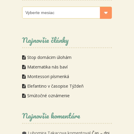
Archív
Najnovšie články
Stop domácim úlohám
Matematika nás baví
Montessori písmenká
Elefantino v časopise Týždeň
Smútočné oznámenie
Najnovšie komentáre
Lubomira Takacova
komentoval
Čas – dni