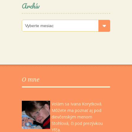
Archív
Archív
O mne
Volám sa Ivana Korytková.
Môžete ma poznať aj pod
dievčenským menom
Stohlová, či pod prezývkou
Yfča.