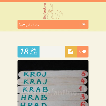
18
feb
0
2012