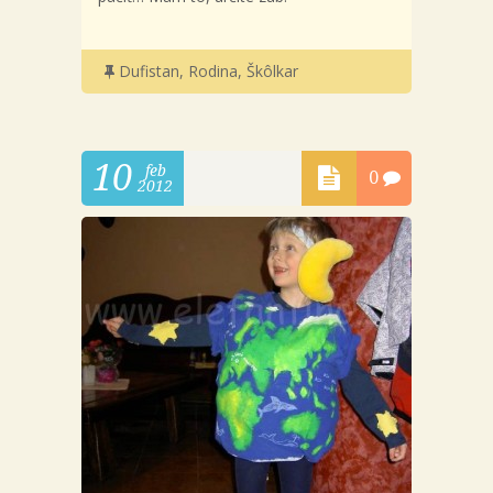
Dufistan
,
Rodina
,
Škôlkar
10
feb
0
2012