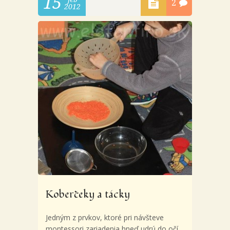
15
2
2012
Koberčeky a tácky
Jedným z prvkov, ktoré pri návšteve
montessori zariadenia hneď udrú do očí,