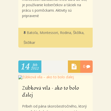
je používanie koberčekov a táciek na
prácu s pomôckami. Aktivity sú
pripravené
Batoľa
,
Montessori
,
Rodina
,
Škôlka
,
Škôlkar
14
feb
0
2012
Zúbková víla – ako to bolo
ďalej
Príbeh od pána skorošesťročného, ktorý