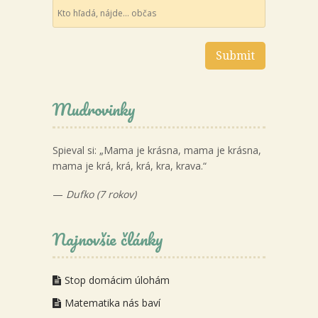
Mudrovinky
Spieval si: „Mama je krásna, mama je krásna,
mama je krá, krá, krá, kra, krava.“
—
Dufko (7 rokov)
Najnovšie články
Stop domácim úlohám
Matematika nás baví