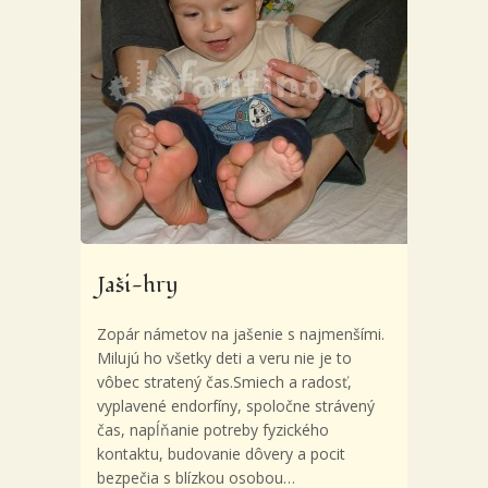
Jaši-hry
Zopár námetov na jašenie s najmenšími.
Milujú ho všetky deti a veru nie je to
vôbec stratený čas.Smiech a radosť,
vyplavené endorfíny, spoločne strávený
čas, napĺňanie potreby fyzického
kontaktu, budovanie dôvery a pocit
bezpečia s blízkou osobou…