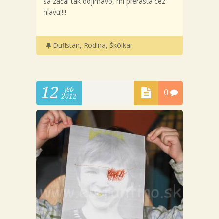
sa začal tak dojímavo, mi prerastá cez
hlavu!!!!
Dufistan
,
Rodina
,
Škôlkar
12
feb
0
2012