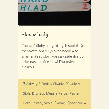
Slovné hady
Zábavné úlohy a hry, ktorých spoločným
menovateľom sú „slovné hady“ – to
znamená rad slov, kde sa každé dve po
sebe nasledujúce slová líšia práve jednou
hláskou.
Aktivity S Deťmi
,
Čítanie, Písanie A
Sloh
,
Druháci
,
Menšia Partia
,
Papier,
Pero
,
Prváci
,
Škola
,
Školáci
,
Špecifické A