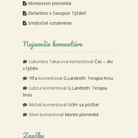
Montessori písmenká
Elefantino v časopise Týždeň
Smútočné oznámenie
Najnovšie komentáre
Lubomira Takacova
komentoval
Čas – dni
v týždni
Yfča
komentoval
G.Landreth: Terapia hrou
Lubica
komentoval
G.Landreth: Terapia
hrou
Michal
komentoval
Učím sa počítať
Silvia
komentoval
Monte-písmenká
Značky