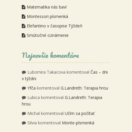
Matematika nás baví
Montessori písmenká
Elefantino v časopise Týždeň
Smútočné oznámenie
Najnovšie komentáre
Lubomira Takacova
komentoval
Čas – dni
v týždni
Yfča
komentoval
G.Landreth: Terapia hrou
Lubica
komentoval
G.Landreth: Terapia
hrou
Michal
komentoval
Učím sa počítať
Silvia
komentoval
Monte-písmenká