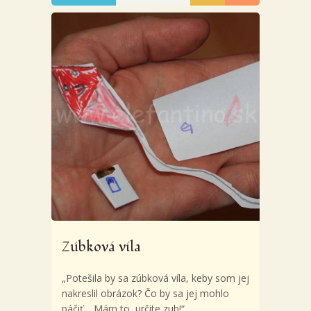
Zúbková víla
„Potešila by sa zúbková víla, keby som jej
nakreslil obrázok? Čo by sa jej mohlo
páčiť… Mám to, určite zub!“