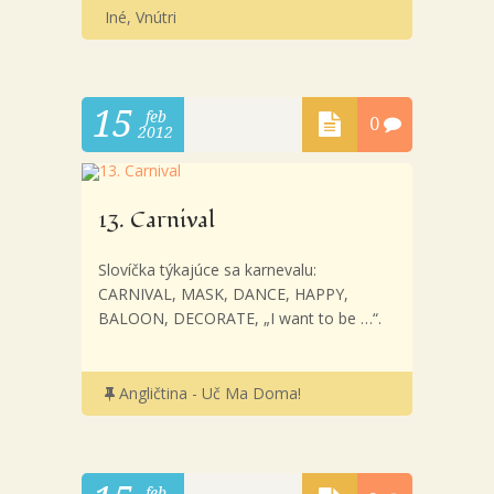
Iné
,
Vnútri
15
feb
0
2012
13. Carnival
Slovíčka týkajúce sa karnevalu:
CARNIVAL, MASK, DANCE, HAPPY,
BALOON, DECORATE, „I want to be …“.
Angličtina - Uč Ma Doma!
feb