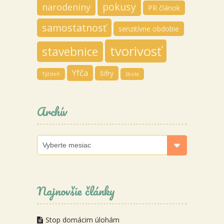
pokusy
narodeniny
PR článok
samostatnosť
senzitívne obdobie
tvorivosť
stavebnice
Yfča
šifry
Týždeň
škola
Archív
Archív
Najnovšie články
Stop domácim úlohám