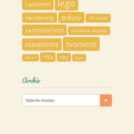
lego
Landreth
pokusy
narodeniny
PR článok
samostatnosť
senzitívne obdobie
tvorivosť
stavebnice
Yfča
šifry
Týždeň
škola
Archív
Archív