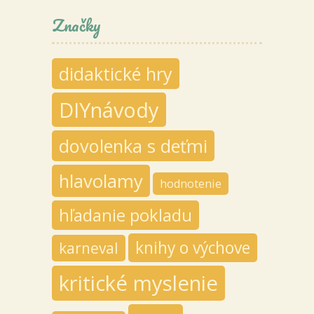
Značky
didaktické hry
DIYnávody
dovolenka s deťmi
hlavolamy
hodnotenie
hľadanie pokladu
knihy o výchove
karneval
kritické myslenie