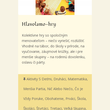
Hlavolamo-hry
Kolektívne hry so spoločným
menovateľom – niečo vyriešiť, rozlúštiť.
Vhodné na tábor, do školy v prírode, na
vyučovanie, záujmové krúžky, ale i pre
menšie skupiny – na rodinnú dovolenku,
oslavu či párty.
Aktivity S Deťmi
,
Druháci
,
Matematika
,
Menšia Partia
,
Nič Alebo Niečo, Čo Je
Vždy Poruke
,
Obohatenie
,
Prváci
,
Škola
,
Školáci
,
Štvrtáci
,
Tretiaci
,
Veľká Skupina
,