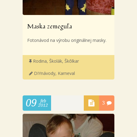
Maska zemeguľa
Fotonávod na výrobu originálnej masky.
Rodina
,
Školák
,
Škôlkar
DIYnávody
,
Karneval
09
feb
3
2012