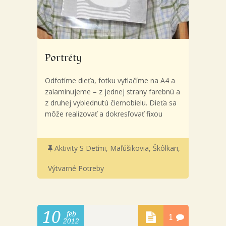
Portréty
Odfotíme dieťa, fotku vytlačíme na A4 a
zalaminujeme – z jednej strany farebnú a
z druhej vyblednutú čiernobielu. Dieťa sa
môže realizovať a dokresľovať fixou
Aktivity S Deťmi
,
Maľúšikovia
,
Škôlkari
,
Výtvarné Potreby
10
feb
1
2012