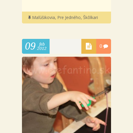
Maľúšikovia
,
Pre Jedného
,
Škôlkari
09
feb
0
2012