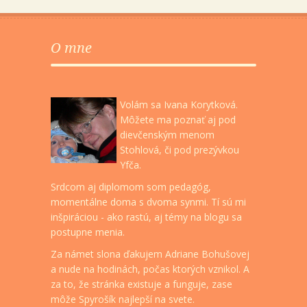
O mne
Volám sa Ivana Korytková.
Môžete ma poznať aj pod
dievčenským menom
Stohlová, či pod prezývkou
Yfča.
Srdcom aj diplomom som pedagóg,
momentálne doma s dvoma synmi. Tí sú mi
inšpiráciou - ako rastú, aj témy na blogu sa
postupne menia.
Za námet slona ďakujem Adriane Bohušovej
a nude na hodinách, počas ktorých vznikol. A
za to, že stránka existuje a funguje, zase
môže Spyrošík najlepší na svete.