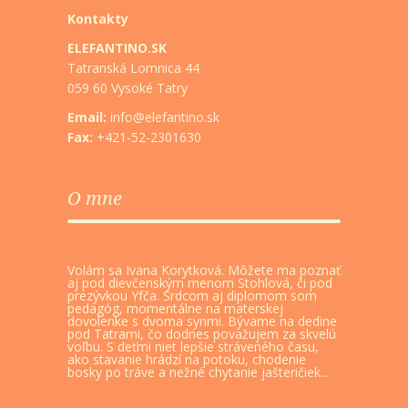
Kontakty
ELEFANTINO.SK
Tatranská Lomnica 44
059 60 Vysoké Tatry
Email:
info@elefantino.sk
Fax:
+421-52-2301630
O mne
Volám sa Ivana Korytková. Môžete ma poznať
aj pod dievčenským menom Stohlová, či pod
prezývkou Yfča. Srdcom aj diplomom som
pedagóg, momentálne na materskej
dovolenke s dvoma synmi. Bývame na dedine
pod Tatrami, čo dodnes považujem za skvelú
voľbu. S deťmi niet lepšie stráveného času,
ako stavanie hrádzí na potoku, chodenie
bosky po tráve a nežné chytanie jašteričiek...