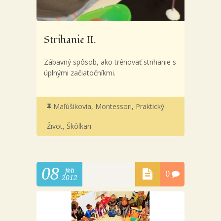
Strihanie II.
Zábavný spôsob, ako trénovať strihanie s
úplnými začiatočníkmi.
Maľúšikovia
,
Montessori
,
Praktický
Život
,
Škôlkari
08
feb
0
2012